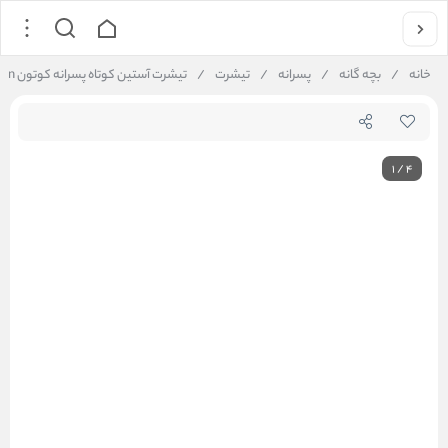
خانه
/
بچه گانه
/
پسرانه
/
تیشرت
/
تیشرت آستین کوتاه پسرانه کوتون Koton کد 5SKB10152TK
1
/
4