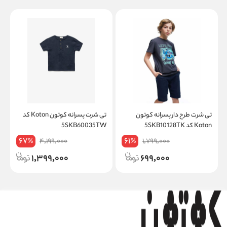
تی شرت طرح دار پسرانه کوتون
تی شرت پسرانه کوتون Koton کد
Koton کد 5SKB10128TK
5SKB60035TW
K
67
61
4,199,000
1,799,000
%
%
1,399,000
699,000