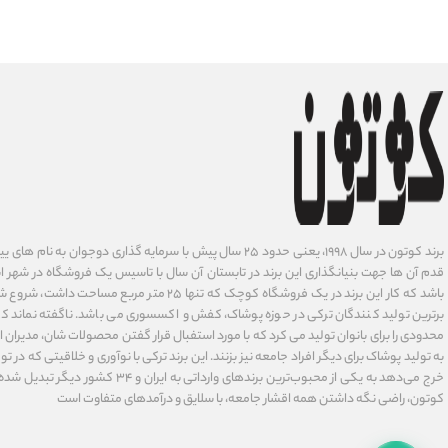
برند کوتون در سال ۱۹۹۸، یعنی حدود ۲۵ سال پیش با سرمایه گذاری دوجوان
قدم آن ها جهت بنیانگذاری این برند در تابستان آن سال با تاسیس یک فروشگاه در شهر است
باشد که کار این برند در یک فروشگاه کوچک که تنها ۲۵ متر م
برترین تولید کنندگان ترکی در حوزه پوشاک، کفش و اکسسوری می باشد. ناگفته نماند ک
محدودی را برای بانوان تولید می کرد که با مورد استفبال قرار گفتن محصولات شان، مدیران
به تولید پوشاک برای دیگر افراد جامعه نیز بزنند. این برند ترکی با نوآوری ‌و خلاقیتی که د
خرج می‌دهد به یکی از محبوب‌ترین برندهای وارداتی
کوتون، راضی نگه داشتن همه اقشار جامعه، با سلایق و درآمدهای متفاوت است