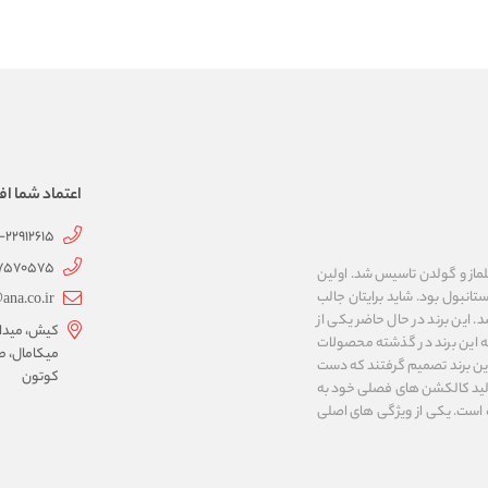
اعتماد شما اف
1-22912615
07570575
 به نام های ییلماز و گولدن تاسیس شد. اولین
انبول بود. شاید برایتان جالب
ana.co.ir
ربع مساحت داشت، شروع شد. این برند در حال حاضر یکی از
کیش، میدان 
ه این برند در گذشته محصولات
میکامال، ط
 این برند تصمیم گرفتند که دست
کوتون
ر تولید کالکشن های فصلی خود به
 به ایران و ۳۴ کشور دیگر تبدیل شده‌ است. یکی از ویژگی های اصلی