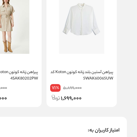
پیراهن آستین بلند زنانه کوتون Koton کد
4SAK80202PW
5WAK60065UW
71
,000
5,899,000
%
000
1,699,000
امتیاز کاربران به: