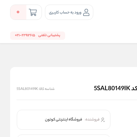
0
ورود به حساب کاربری
پشتیبانی تلفنی
22912615-021
شناسه کالا:
5SAL80149IK
فروشنده:
فروشگاه اینترنتی کوتون