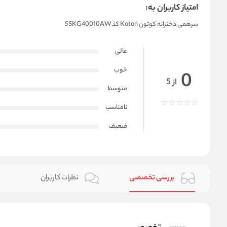
امتیاز کاربران به:
سرهمی دخترانه کوتون Koton کد 5SKG40010AW
عالی
خوب
0
از 5
متوسط
نامناسب
ضعیف
بررسی تخصصی
نظرات کاربران