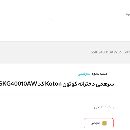
سرهمی
دسته بندی:
سرهمی دخترانه کوتون Koton کد 5SKG40010AW
رنگ
:
نارنجی
نارنجی