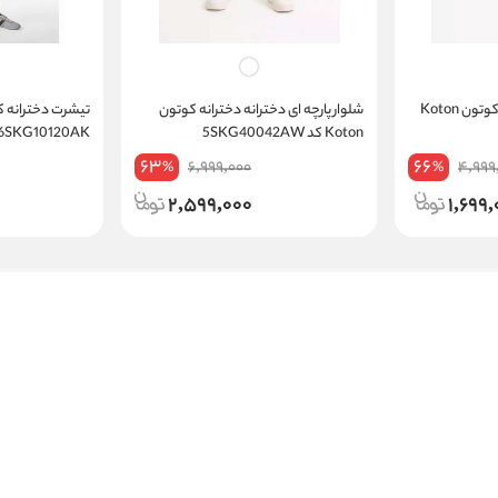
شلوارک پارچه ای دخترانه کوتون Koton
شلوار پارچه ای دخترانه دخترانه کوتون
Koton کد 5SKG40042AW
6SKG10120AK
63
66
6,999,000
4,999
%
%
2,599,000
1,699