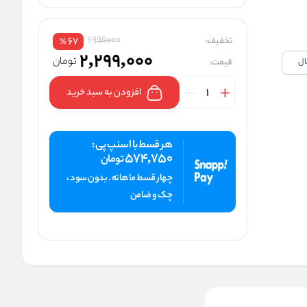
6999000
تخفیف:
67
%
2,299,000
تومان
قیمت:
افزودن به سبد خرید
هر قسط با اسنپ پی :
574,750
تومان
چهار قسط ماهانه . بدون سود ،
چک و ضامن