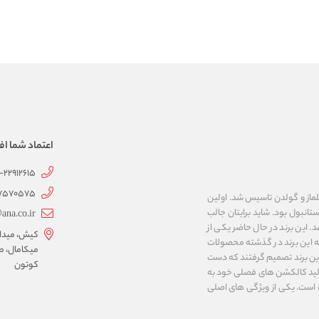
اعتماد شما اف
1-22912615
07570575
 به نام های ییلماز و گولدن تاسیس شد. اولین
انبول بود. شاید برایتان جالب
ana.co.ir
ربع مساحت داشت، شروع شد. این برند در حال حاضر یکی از
کیش، میدان 
ه این برند در گذشته محصولات
میکامال، ط
 این برند تصمیم گرفتند که دست
کوتون
ر تولید کالکشن های فصلی خود به
 به ایران و ۳۴ کشور دیگر تبدیل شده‌ است. یکی از ویژگی های اصلی