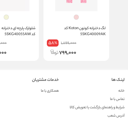
لگ دخترانه کوتون Koton کد
5SKG40009AK
کد 5SKG40055AW
58
,000
1,899,000
%
,000
799,000
لینک ها
خدمات مشتریان
خانه
همکاری با ما
تماس با ما
شرایط و راهنمای بازگشت یا تعویض کالا
آدرس شعب