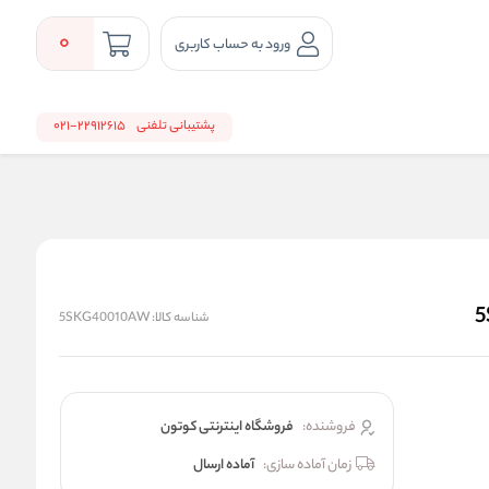
0
ورود به حساب کاربری
پشتیبانی تلفنی
22912615-021
شناسه کالا:
5SKG40010AW
فروشنده:
فروشگاه اینترنتی کوتون
زمان آماده سازی:
آماده ارسال