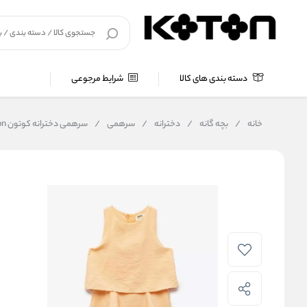
دسته بندی های کالا
شرایط مرجوعی
خانه
/
بچه گانه
/
دخترانه
/
سرهمی
/
سرهمی دخترانه کوتون Koton کد 5SKG40010AW