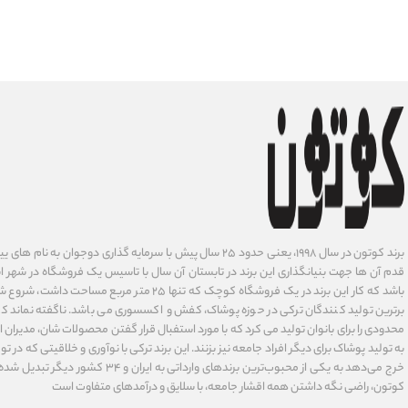
برند کوتون در سال ۱۹۹۸، یعنی حدود ۲۵ سال پیش با سرمایه گذاری دوجوان
قدم آن ها جهت بنیانگذاری این برند در تابستان آن سال با تاسیس یک فروشگاه در شهر است
باشد که کار این برند در یک فروشگاه کوچک که تنها ۲۵ متر م
برترین تولید کنندگان ترکی در حوزه پوشاک، کفش و اکسسوری می باشد. ناگفته نماند ک
محدودی را برای بانوان تولید می کرد که با مورد استفبال قرار گفتن محصولات شان، مدیران
به تولید پوشاک برای دیگر افراد جامعه نیز بزنند. این برند ترکی با نوآوری ‌و خلاقیتی که د
خرج می‌دهد به یکی از محبوب‌ترین برندهای وارداتی
کوتون، راضی نگه داشتن همه اقشار جامعه، با سلایق و درآمدهای متفاوت است