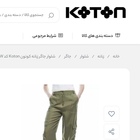
دسته بندی های کالا
شرایط مرجوعی
خانه
/
زنانه
/
شلوار
/
جاگر
/
شلوار جاگر زنانه کوتون Koton کد 5SAL40060IW