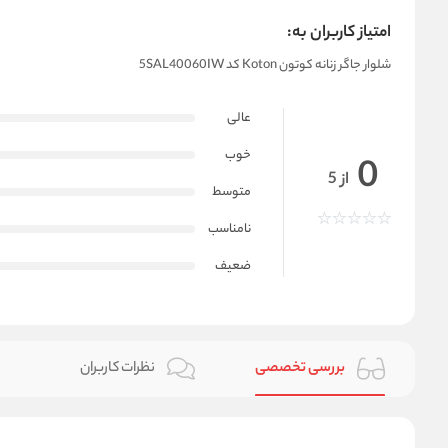
امتیاز کاربران به:
شلوار جاگر زنانه کوتون Koton کد 5SAL40060IW
عالی
خوب
0
از 5
متوسط
نامناسب
ضعیف
بررسی تخصصی
نظرات کاربران