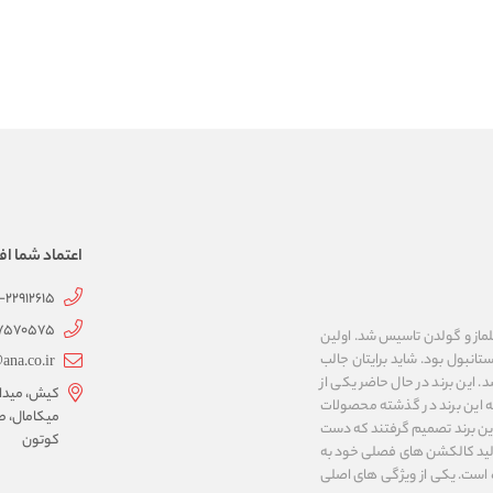
اعتماد شما اف
1-22912615
07570575
 به نام های ییلماز و گولدن تاسیس شد. اولین
انبول بود. شاید برایتان جالب
ana.co.ir
ربع مساحت داشت، شروع شد. این برند در حال حاضر یکی از
کیش، میدان 
ه این برند در گذشته محصولات
میکامال، ط
 این برند تصمیم گرفتند که دست
کوتون
ر تولید کالکشن های فصلی خود به
 به ایران و ۳۴ کشور دیگر تبدیل شده‌ است. یکی از ویژگی های اصلی