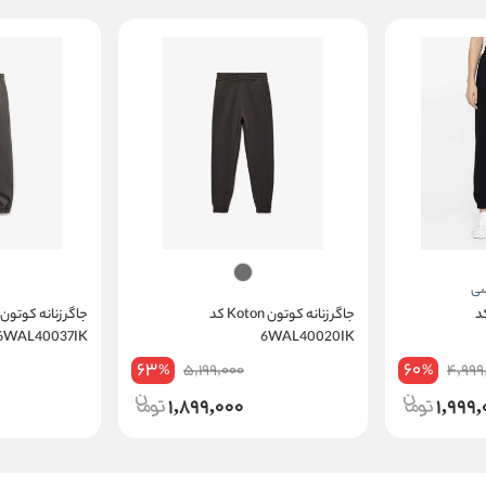
 کوتون Koton کد
جاگر زنانه کوتون Koton کد
6WAL40037IK
6WAL40020IK
63
60
5,199,000
4,999
%
%
1,899,000
1,999,