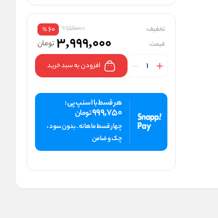
9999000
تخفیف:
60
%
3,999,000
تومان
قیمت:
افزودن به سبد خرید
هر قسط با اسنپ پی :
999,750
تومان
چهار قسط ماهانه . بدون سود ،
چک و ضامن