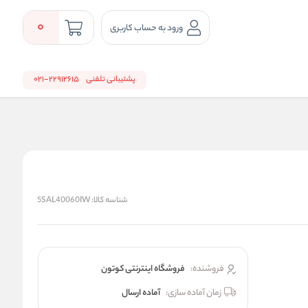
0
ورود به حساب کاربری
پشتیبانی تلفنی
22912615-021
شناسه کالا:
5SAL40060IW
فروشنده:
فروشگاه اینترنتی کوتون
زمان آماده سازی:
آماده ارسال