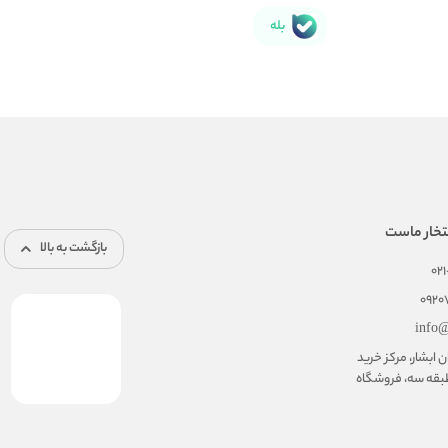
بله
تخار ماست
بازگشت به بالا
02
092
info@
ابشار، مرکز خرید
بقه سه، فروشگاه