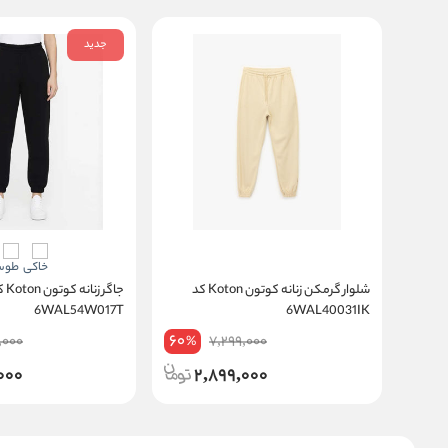
جدید
شلوار گرمکن زنانه کوتون Koton کد
جاگر زنانه
6WAL54W017T
6WAL40031IK
60
,000
7,299,000
%
000
2,899,000