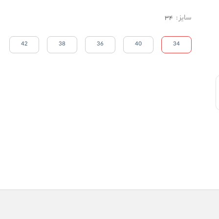
سایز
:
34
42
38
36
40
34