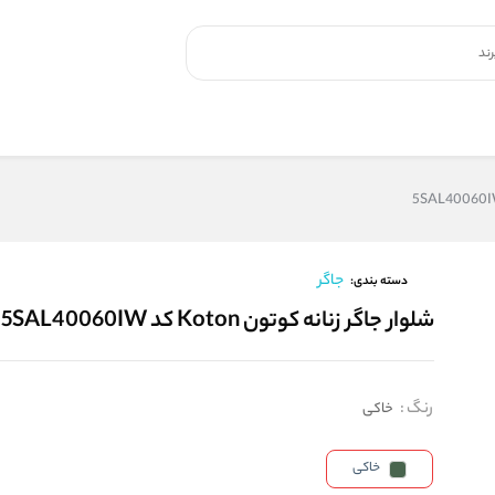
جاگر
دسته بندی:
شلوار جاگر زنانه کوتون Koton کد 5SAL40060IW
رنگ
:
خاکی
خاکی