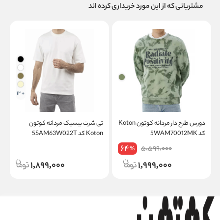
مشتریانی که از این مورد خریداری کرده اند
+ 12
دورس طرح دار مردانه کوتون Koton
تی شرت بیسیک مردانه کوتون
کد 5WAM70012MK
Koton کد 5SAM63W022T
W
64
5,599,000
%
1,899,000
1,999,000