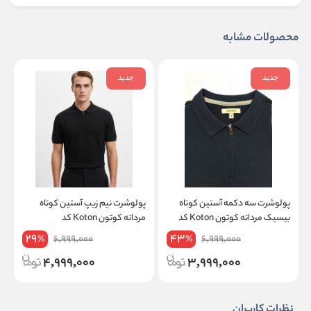
محصولات مشابه
جدید
جدید
پولوشرت سه دکمه آستین کوتاه
پولوشرت نیم زیپ آستین کوتاه
پ
بیسیک مردانه کوتون Koton کد
مردانه کوتون Koton کد
T
6SAM64W008T
6SAM64W007T
29
43
6,999,000
6,999,000
%
%
4,999,000
3,999,000
نظرات کاربران