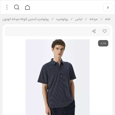
خانه
/
مردانه
/
لباس
/
پولوشرت
/
پولوشرت آستین کوتاه مردانه کوتون Koton کد 5SAM10010MK
1
/
6