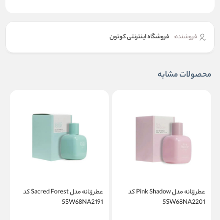
فروشنده:
فروشگاه اینترنتی کوتون
محصولات مشابه
عطر زنانه مدل Pink Shadow کد
عطر زنانه مدل Sacred Forest کد
1
5SW68NA2191
5SW68NA2201