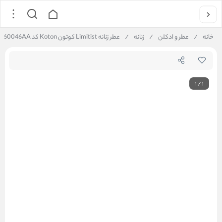
خانه
/
عطر و ادکلن
/
زنانه
/
عطر زنانه Limitist کوتون Koton کد 6WAK60046AA
1
/
1