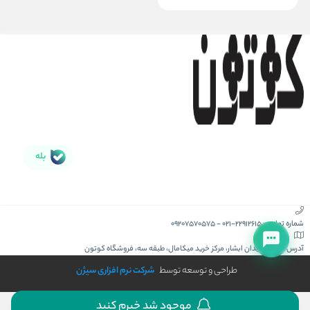
بله
شماره تماس :
021-22912615
-
09207570575
آدرس :
کیش، میدان ابشار، مرکز خرید میکامال، طبقه سه، فروشگاه کوتون
طراحی و توسعه توسط
شرکت نرم افزاری سیژن
موجود شد خبرم کنید