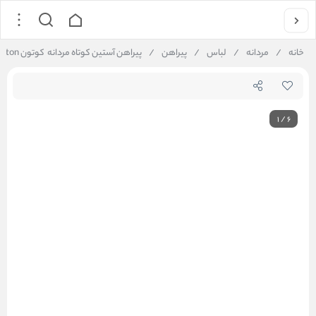
خانه
/
مردانه
/
لباس
/
پیراهن
/
پیراهن آستین کوتاه مردانه کوتون Koton کد 5SAM60016HW
1
/
6