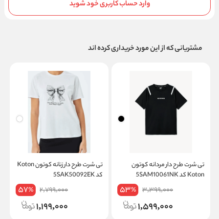
وارد حساب کاربری خود شوید
مشتریانی که از این مورد خریداری کرده اند
تی شرت طرح دار مردانه کوتون
تی شرت طرح دار زنانه کوتون Koton
Koton کد 5SAM10061NK
کد 5SAK50092EK
کد
57
53
2,799,000
3,399,000
%
%
1,199,000
1,599,000