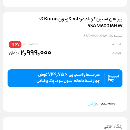
پیراهن آستین کوتاه مردانه کوتون Koton کد
5SAM60016HW
شناسه کالا:
5SAM60016HW
8999000
تخفیف:
67
%
2,999,000
تومان
قیمت:
749,750
هر قسط با اسنپ پی :
تومان
چهار قسط ماهانه . بدون سود ، چک و ضامن
پیراهن
دسته بندی:
رنگ
:
خاکی