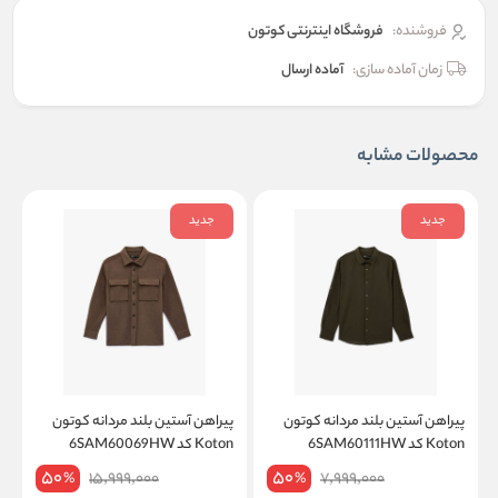
فروشنده:
فروشگاه اینترنتی کوتون
زمان آماده سازی:
آماده ارسال
محصولات مشابه
جدید
جدید
پیراهن آستین بلند مردانه کوتون
پیراهن آستین بلند مردانه کوتون
پ
Koton کد 6SAM60111HW
Koton کد 6SAM60069HW
on
50
50
15,999,000
7,999,000
%
%