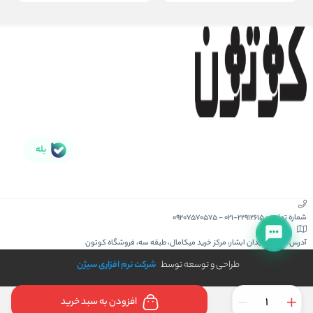
بله
شماره تماس :
021-22912615
-
09207570575
آدرس :
کیش، میدان ابشار، مرکز خرید میکامال، طبقه سه، فروشگاه کوتون
طراحی و توسعه توسط
شرکت نرم افزاری سیژن
افزودن به سبد خرید