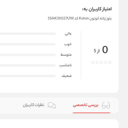
امتیاز کاربران به:
بلوز زنانه کوتون Koton کد 5SAK30027UW
عالی
خوب
0
از 5
متوسط
نامناسب
ضعیف
بررسی تخصصی
نظرات کاربران