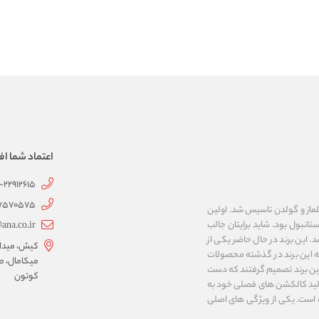
اعتماد شما اف
1-22912615
07570575
 به نام های ییلماز و گولدن تاسیس شد. اولین
انبول بود. شاید برایتان جالب
ana.co.ir
ربع مساحت داشت، شروع شد. این برند در حال حاضر یکی از
کیش، میدان 
ه این برند در گذشته محصولات
میکامال، ط
 این برند تصمیم گرفتند که دست
کوتون
ر تولید کالکشن های فصلی خود به
 به ایران و ۳۴ کشور دیگر تبدیل شده‌ است. یکی از ویژگی های اصلی