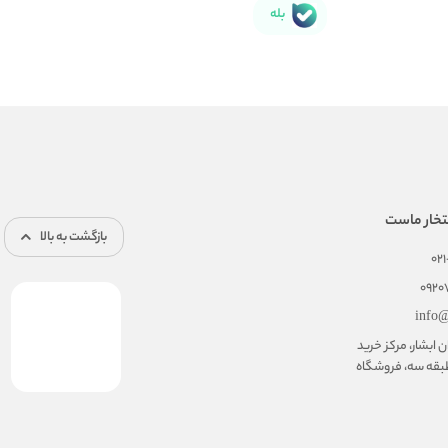
بله
تخار ماست
بازگشت به بالا
02
092
info@
ابشار، مرکز خرید
بقه سه، فروشگاه