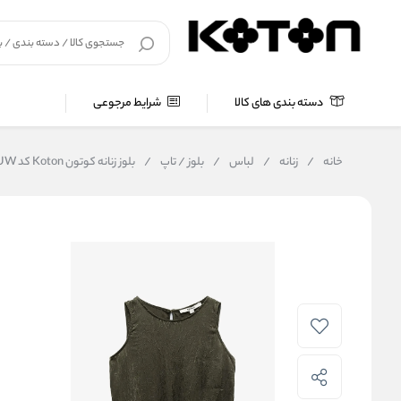
دسته بندی های کالا
شرایط مرجوعی
خانه
/
زنانه
/
لباس
/
بلوز / تاپ
/
بلوز زنانه کوتون Koton کد 5SAK30027UW