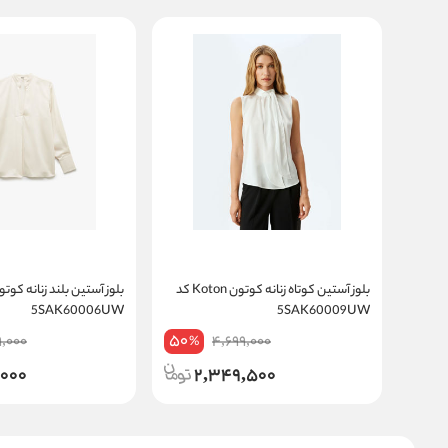
بلوز آستین کوتاه زنانه کوتون Koton کد
5SAK60006UW
5SAK60009UW
50
9,000
4,699,000
%
,000
2,349,500