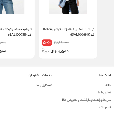
تی شرت آستین کوتاه زنانه کوتون Koton
کد 6SAL10069IK
کد 6SAL10075IK
50
,000
2,899,000
%
500
1,449,500
لینک ها
خدمات مشتریان
خانه
همکاری با ما
تماس با ما
شرایط و راهنمای بازگشت یا تعویض کالا
آدرس شعب