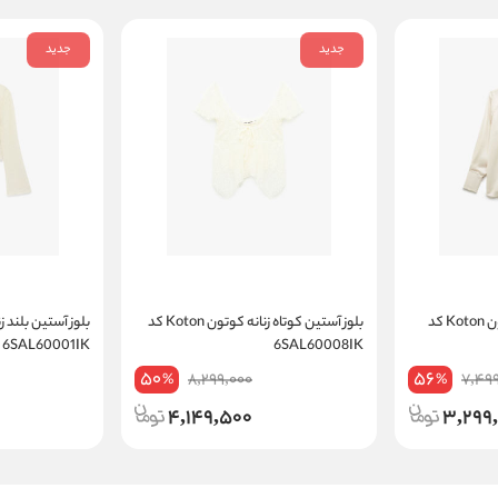
جدید
جدید
بلوز آستین بلند زنانه کوتون Koton کد
بلوز آستین کوتاه زنانه کوتون Koton کد
6SAL60001IK
6SAL60008IK
50
56
8,299,000
7,49
%
%
4,149,500
3,299