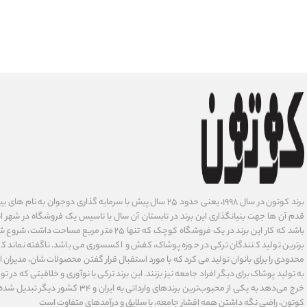
برند کوتون در سال ۱۹۹۸، یعنی حدود ۲۵ سال پیش با سرمایه گذاری دوجوان
قدم آن ها جهت بنیانگذاری این برند در تابستان آن سال با تاسیس یک فروشگاه در شهر است
باشد که کار این برند در یک فروشگاه کوچک که تنها ۲۵ متر م
برترین تولید کنندگان ترکی در حوزه پوشاک، کفش و اکسسوری می باشد. ناگفته نماند ک
محدودی را برای بانوان تولید می کرد که با مورد استفبال قرار گفتن محصولات شان، مدیران
به تولید پوشاک برای دیگر افراد جامعه نیز بزنند. این برند ترکی با نوآوری ‌و خلاقیتی که د
خرج می‌دهد به یکی از محبوب‌ترین برندهای وارداتی
کوتون، راضی نگه داشتن همه اقشار جامعه، با سلایق و درآمدهای متفاوت است