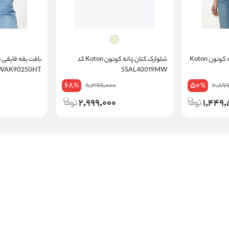
تی شرت آستین کوتاه زنانه کوتون Koton
شلوارک کتان زنانه کوتون Koton کد
5WAK90250HT
5SAL40019MW
68
50
9,399,000
2,899
%
%
2,999,000
1,449,