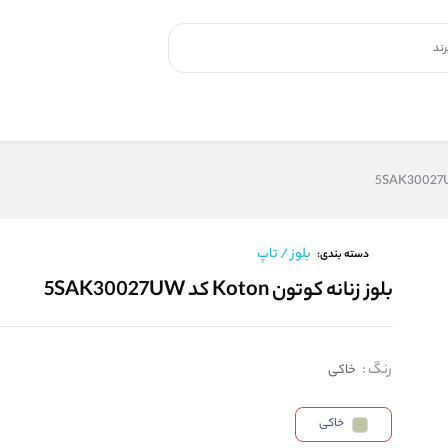
بلوز / تاپ
دسته بندی:
بلوز زنانه کوتون Koton کد 5SAK30027UW
رنگ
:
خاکی
خاکی