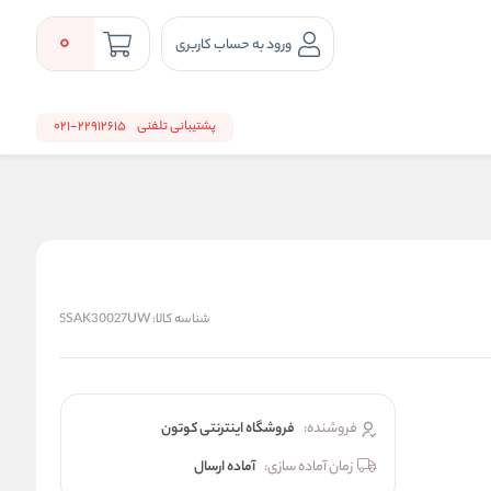
0
ورود به حساب کاربری
پشتیبانی تلفنی
22912615-021
شناسه کالا:
5SAK30027UW
فروشنده:
فروشگاه اینترنتی کوتون
زمان آماده سازی:
آماده ارسال