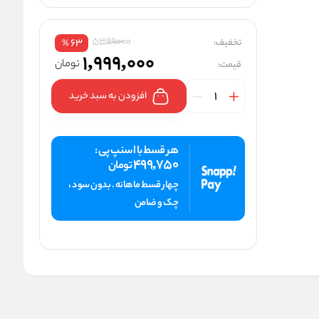
5399000
تخفیف:
63
%
1,999,000
تومان
قیمت:
افزودن به سبد خرید
هر قسط با اسنپ پی :
499,750
تومان
چهار قسط ماهانه . بدون سود ،
چک و ضامن