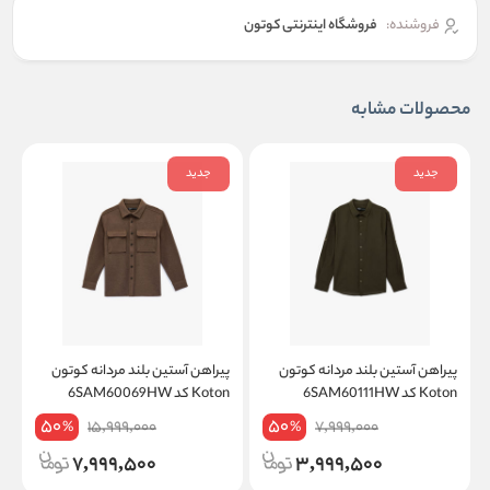
فروشنده:
فروشگاه اینترنتی کوتون
محصولات مشابه
جدید
جدید
پیراهن آستین بلند مردانه کوتون
پیراهن آستین بلند مردانه کوتون
پ
Koton کد 6SAM60111HW
Koton کد 6SAM60069HW
on
50
50
15,999,000
7,999,000
%
%
7,999,500
3,999,500