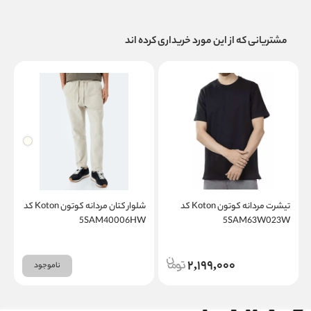
مشتریانی که از این مورد خریداری کرده اند
تیشرت مردانه کوتون Koton کد
شلوار کتان مردانه کوتون Koton کد
5SAM63W023W
5SAM40006HW
کد
2,199,000
ناموجود