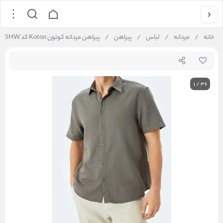
خانه
/
مردانه
/
لباس
/
پیراهن
/
پیراهن مردانه کوتون Koton کد 5SAM60005HW
1
/
36