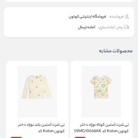
فروشنده:
فروشگاه اینترنتی کوتون
زمان آماده سازی:
آماده ارسال
محصولات مشابه
تی شرت آستین کوتاه نوزاد دختر
تی شرت آستین بلند نوزاد دختر
ت
کوتون Koton کد 5SMG10068AK
کوتون Koton کد
K
5WMG10184AK