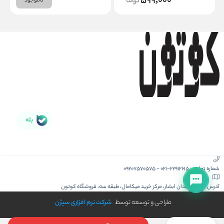
599,000
ناموجود
بله
شماره تماس :
021-22912615
-
09207570575
آدرس :
کیش، میدان ابشار، مرکز خرید میکامال، طبقه سه، فروشگاه کوتون
طراحی و توسعه توسط
شرکت نرم افزاری سیژن