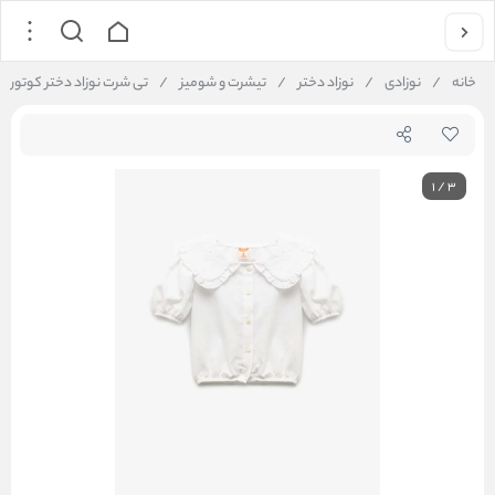
خانه
/
نوزادی
/
نوزاد دختر
/
تیشرت و شومیز
/
تی شرت نوزاد دختر کوتون Koton کد 5SMG60023AW
1
/
3