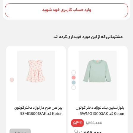
وارد حساب کاربری خود شوید
مشتریانی که از این مورد خریداری کرده اند
بلوز آستین بلند نوزاد دختر کوتون
پیراهن طرح دار نوزاد دختر کوتون
ت
Koton کد 5WMG10003AK
Koton کد 5SMG80018AK
on
54
1,299,000
%