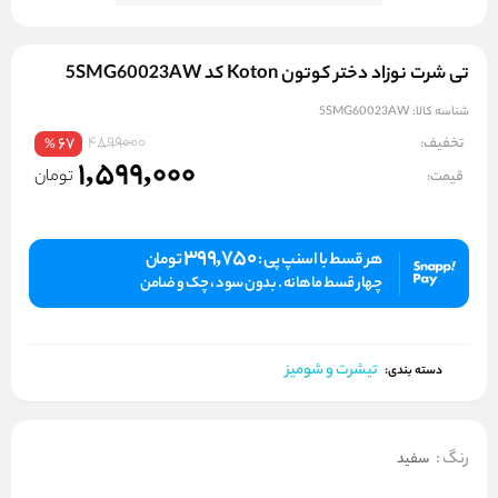
تی شرت نوزاد دختر کوتون Koton کد 5SMG60023AW
شناسه کالا:
5SMG60023AW
4899000
تخفیف:
67
%
1,599,000
تومان
قیمت:
399,750
هر قسط با اسنپ پی :
تومان
چهار قسط ماهانه . بدون سود ، چک و ضامن
تیشرت و شومیز
دسته بندی:
رنگ
:
سفید