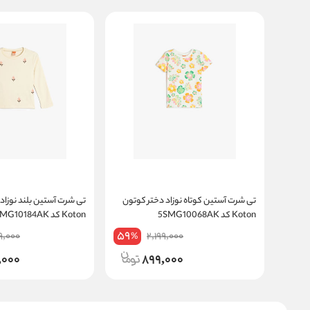
تی شرت آستین کوتاه نوزاد دختر کوتون
تی شرت آستین بلند نوزاد
Koton کد 5SMG10068AK
Koton کد 5WMG10184AK
59
9,000
2,199,000
%
,000
899,000