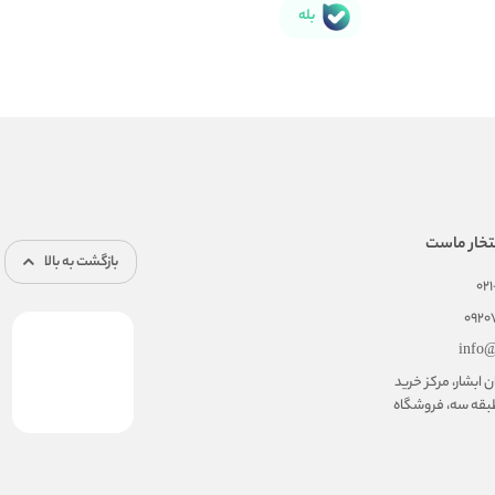
بله
تخار ماست
بازگشت به بالا
02
092
info@
ابشار، مرکز خرید
بقه سه، فروشگاه