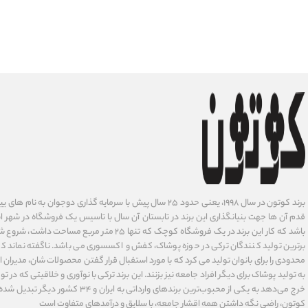
برند کوتون در سال ۱۹۹۸، یعنی حدود ۲۵ سال پیش با سرمایه گذاری دوجوان
قدم آن ها جهت بنیانگذاری این برند در تابستان آن سال با تاسیس یک فروشگاه در شهر است
باشد که کار این برند در یک فروشگاه کوچک که تنها ۲۵ متر م
برترین تولید کنندگان ترکی در حوزه پوشاک، کفش و اکسسوری می باشد. ناگفته نماند ک
محدودی را برای بانوان تولید می کرد که با مورد استفبال قرار گفتن محصولات شان، مدیران
به تولید پوشاک برای دیگر افراد جامعه نیز بزنند. این برند ترکی با نوآوری ‌و خلاقیتی که د
خرج می‌دهد به یکی از محبوب‌ترین برندهای وارداتی
کوتون، راضی نگه داشتن همه اقشار جامعه، با سلایق و درآمدهای متفاوت است