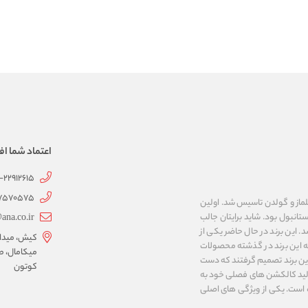
اعتماد شما اف
1-22912615
07570575
 به نام های ییلماز و گولدن تاسیس شد. اولین
انبول بود. شاید برایتان جالب
ana.co.ir
ربع مساحت داشت، شروع شد. این برند در حال حاضر یکی از
کیش، میدان 
ه این برند در گذشته محصولات
میکامال، ط
 این برند تصمیم گرفتند که دست
کوتون
ر تولید کالکشن های فصلی خود به
 به ایران و ۳۴ کشور دیگر تبدیل شده‌ است. یکی از ویژگی های اصلی