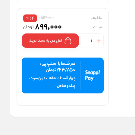
2499000
تخفیف:
64
%
899,000
تومان
قیمت:
افزودن به سبد خرید
هر قسط با اسنپ پی :
224,750
تومان
چهار قسط ماهانه . بدون سود ،
چک و ضامن