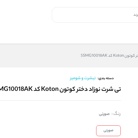
 کد 5SMG10018AK
تیشرت و شومیز
دسته بندی:
تی شرت نوزاد دختر کوتون Koton کد 5SMG10018AK
رنگ
:
صورتی
صورتی