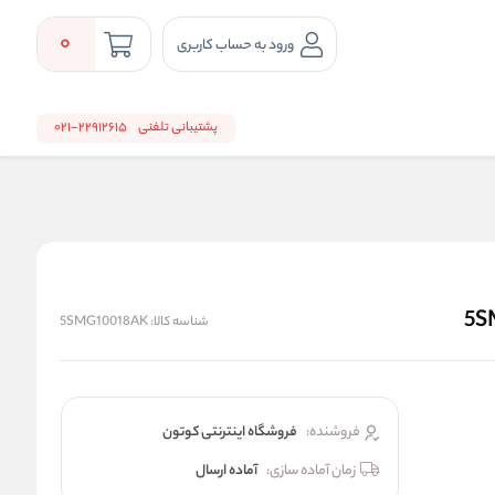
0
ورود به حساب کاربری
پشتیبانی تلفنی
22912615-021
شناسه کالا:
5SMG10018AK
فروشنده:
فروشگاه اینترنتی کوتون
زمان آماده سازی:
آماده ارسال