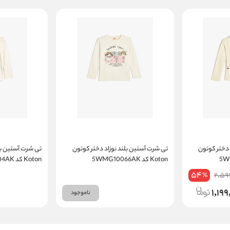
 دختر کوتون
تی شرت آستین بلند نوزاد دختر کوتون
تی شرت آستین بل
Koton کد 5WMG10066AK
Koton کد 5WMG10004AK
54
2,59
%
1,199
ناموجود