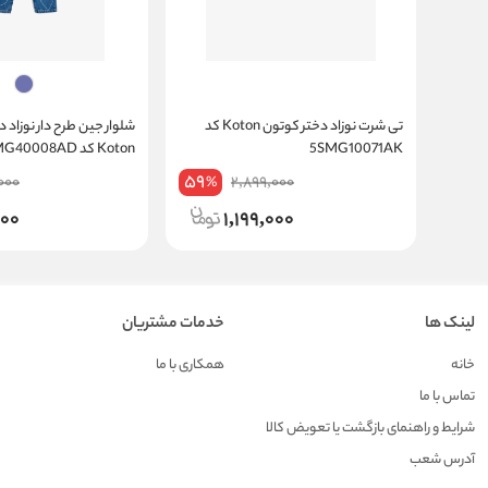
تی شرت نوزاد دختر کوتون Koton کد
شلوار جین طرح دار نوزاد 
5SMG10071AK
Koton کد 5SMG40008AD
59
,000
2,899,000
%
000
1,199,000
لینک ها
خدمات مشتریان
خانه
همکاری با ما
تماس با ما
شرایط و راهنمای بازگشت یا تعویض کالا
آدرس شعب