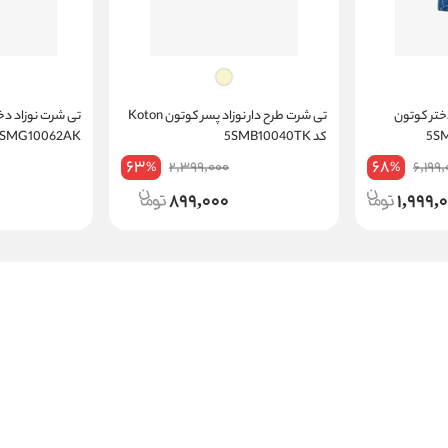
دختر کوتون
تی شرت طرح دار نوزاد پسر کوتون Koton
کد 5SMB10040TK
5SMG10062AK
63
68
2,399,000
6,199
%
%
899,000
1,999,