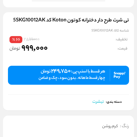
تی شرت طرح دار دخترانه کوتون Koton کد 5SKG10012AK
شناسه کالا:
5SKG10012AK
2899000
تخفیف:
66
%
999,000
تومان
قیمت:
249,750
هر قسط با اسنپ پی :
تومان
چهار قسط ماهانه . بدون سود ، چک و ضامن
تیشرت
دسته بندی:
رنگ
:
کرم روشن