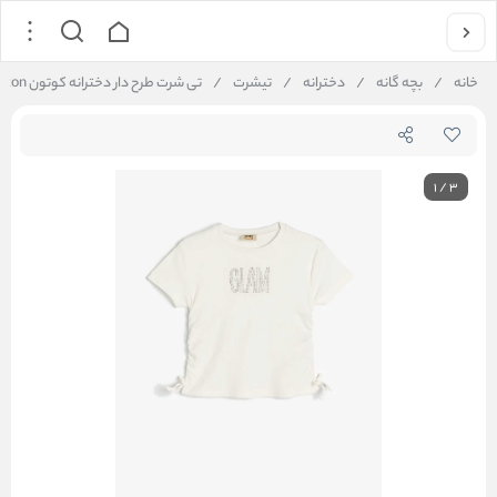
خانه
/
بچه گانه
/
دخترانه
/
تیشرت
/
تی شرت طرح دار دخترانه کوتون Koton کد 5SKG10012AK
1
/
3