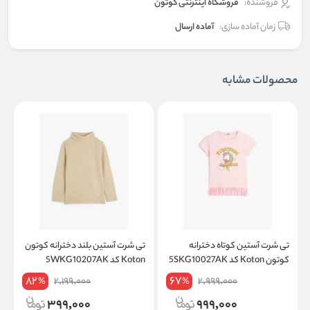
فروشنده:
فروشگاه اینترنتی کوتون
زمان آماده سازی:
آماده ارسال
محصولات مشابه
تی شرت آستین کوتاه دخترانه
تی شرت آستین بلند دخترانه کوتون
ت
کوتون Koton کد 5SKG10027AK
Koton کد 5WKG10207AK
on
82
67
2,199,000
2,999,000
%
%
399,000
999,000