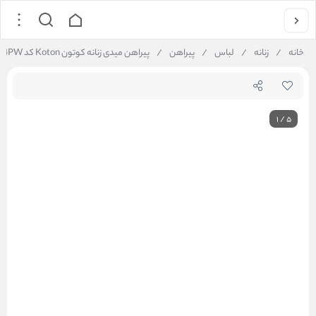
خانه
/
زنانه
/
لباس
/
پیراهن
/
پیراهن میدی زنانه کوتون Koton کد 5SAK80014PW
1
/
5