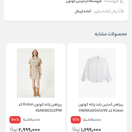
فروشنده:
فروشگاه اینترنتی کوتون
زمان آماده سازی:
آماده ارسال
محصولات مشابه
پیراهن آستین بلند زنانه کوتون
پیراهن زنانه کوتون Koton کد
Koton کد 5WAK60065UW
4SAK80202PW
W
70
71
9,899,000
5,899,000
%
%
2,999,000
1,699,000