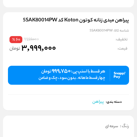
پیراهن میدی زنانه کوتون Koton کد 5SAK80014PW
شناسه کالا:
5SAK80014PW
9999000
تخفیف:
60
%
3,999,000
تومان
قیمت:
999,750
هر قسط با اسنپ پی :
تومان
چهار قسط ماهانه . بدون سود ، چک و ضامن
پیراهن
دسته بندی:
رنگ
:
سرمه ای