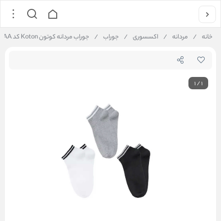
خانه
/
مردانه
/
اکسسوری
/
جوراب
/
جوراب مردانه کوتون Koton کد 5SAM80129AA
1
/
1