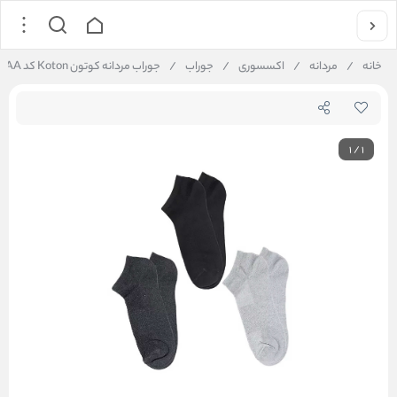
خانه
/
مردانه
/
اکسسوری
/
جوراب
/
جوراب مردانه کوتون Koton کد 5SAM80103AA
1
/
1