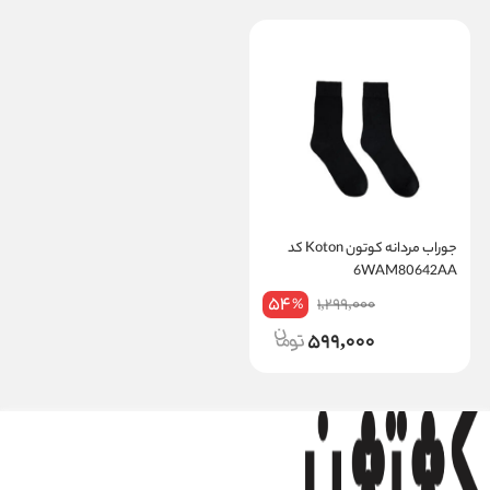
جوراب مردانه کوتون Koton کد
6WAM80642AA
54
1,299,000
%
599,000