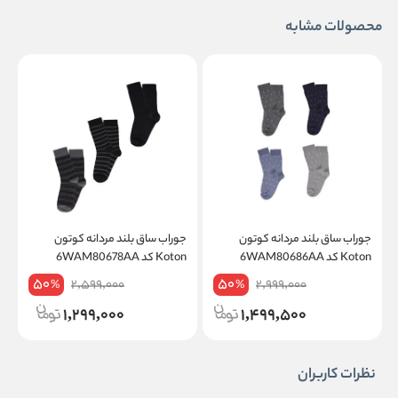
محصولات مشابه
جوراب ساق بلند مردانه کوتون
جوراب ساق بلند مردانه کوتون
ج
Koton کد 6WAM80686AA
Koton کد 6WAM80678AA
on
50
50
2,599,000
2,999,000
%
%
1,299,000
1,499,500
نظرات کاربران