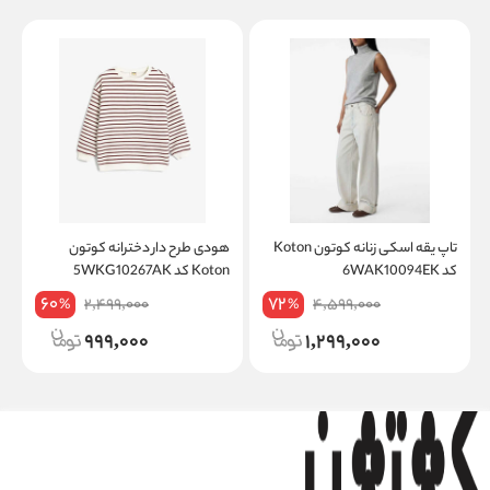
تاپ یقه اسکی زنانه کوتون Koton
هودی طرح دار دخترانه کوتون
س
کد 6WAK10094EK
Koton کد 5WKG10267AK
on
60
72
2,499,000
4,599,000
%
%
999,000
1,299,000