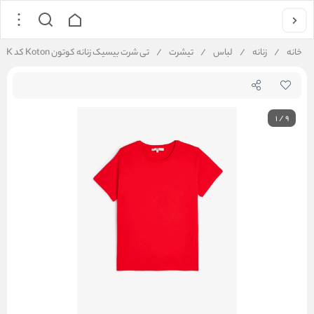
خانه
/
زنانه
/
لباس
/
تیشرت
/
تی شرت بیسیک زنانه کوتون Koton کد 5SAK50265EK
1
/
9