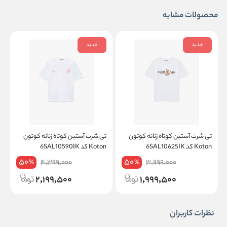
محصولات مشابه
جدید
جدید
تی شرت آستین کوتاه زنانه کوتون
تی شرت آستین کوتاه زنانه کوتون
ت
Koton کد 6SAL10625IK
Koton کد 6SAL10590IK
on
50
50
4,399,000
3,999,000
%
%
2,199,500
1,999,500
نظرات کاربران