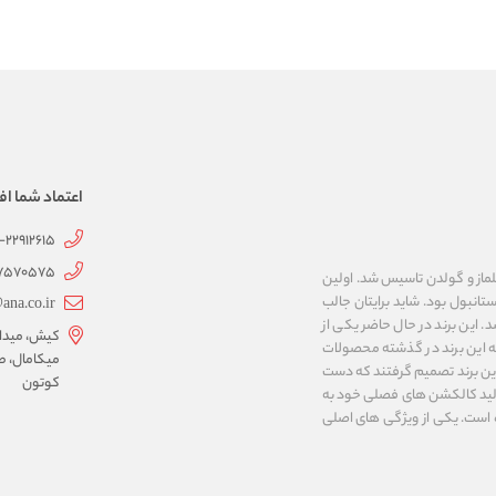
اعتماد شما اف
1-22912615
07570575
 به نام های ییلماز و گولدن تاسیس شد. اولین
انبول بود. شاید برایتان جالب
ana.co.ir
ربع مساحت داشت، شروع شد. این برند در حال حاضر یکی از
کیش، میدان 
ه این برند در گذشته محصولات
میکامال، ط
 این برند تصمیم گرفتند که دست
کوتون
ر تولید کالکشن های فصلی خود به
 به ایران و ۳۴ کشور دیگر تبدیل شده‌ است. یکی از ویژگی های اصلی