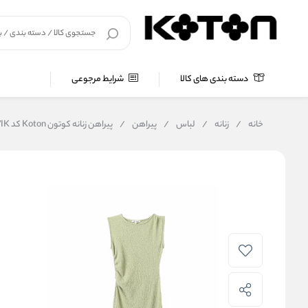
دسته بندی های کالا
شرایط مرجوعی
خانه
/
زنانه
/
لباس
/
پیراهن
/
پیراهن زنانه کوتون Koton کد 5SAL80067IK