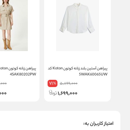
پیراهن آستین بلند زنانه کوتون Koton کد
4SAK80202PW
5WAK60065UW
71
,000
5,899,000
%
000
1,699,000
امتیاز کاربران به: