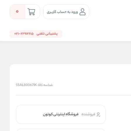
0
ورود به حساب کاربری
پشتیبانی تلفنی
22912615-021
شناسه کالا:
5SAL80067IK
فروشنده:
فروشگاه اینترنتی کوتون