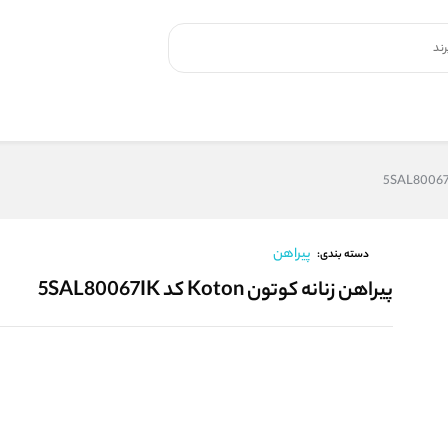
پیراهن
دسته بندی:
پیراهن زنانه کوتون Koton کد 5SAL80067IK