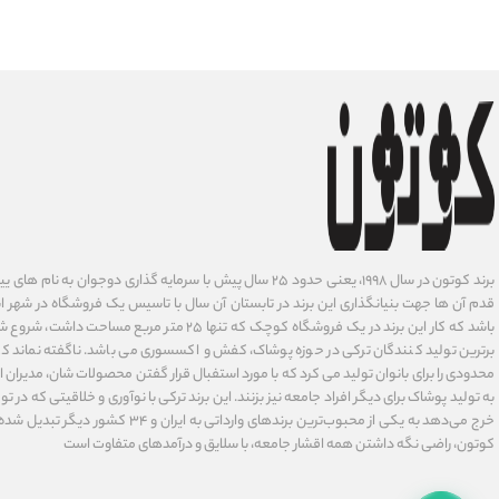
برند کوتون در سال ۱۹۹۸، یعنی حدود ۲۵ سال پیش با سرمایه گذاری دوجوان
قدم آن ها جهت بنیانگذاری این برند در تابستان آن سال با تاسیس یک فروشگاه در شهر است
باشد که کار این برند در یک فروشگاه کوچک که تنها ۲۵ متر م
برترین تولید کنندگان ترکی در حوزه پوشاک، کفش و اکسسوری می باشد. ناگفته نماند ک
محدودی را برای بانوان تولید می کرد که با مورد استفبال قرار گفتن محصولات شان، مدیران
به تولید پوشاک برای دیگر افراد جامعه نیز بزنند. این برند ترکی با نوآوری ‌و خلاقیتی که د
خرج می‌دهد به یکی از محبوب‌ترین برندهای وارداتی
کوتون، راضی نگه داشتن همه اقشار جامعه، با سلایق و درآمدهای متفاوت است