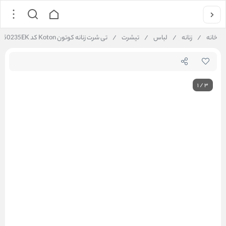
خانه
/
زنانه
/
لباس
/
تیشرت
/
تی شرت زنانه کوتون Koton کد 5SAK50235EK
1
/
3