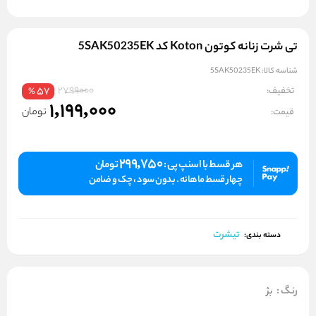
تی شرت زنانه کوتون Koton کد 5SAK50235EK
شناسه کالا:
5SAK50235EK
2799000
تخفیف:
57
%
1,199,000
تومان
قیمت:
299,750
هر قسط با اسنپ پی :
تومان
چهار قسط ماهانه . بدون سود ، چک و ضامن
تیشرت
دسته بندی:
رنگ
:
بژ