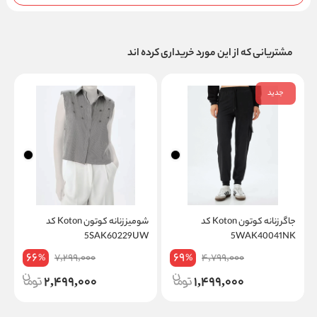
مشتریانی که از این مورد خریداری کرده اند
جدید
جاگر زنانه کوتون Koton کد
شومیز زنانه کوتون Koton کد
ت
5WAK40041NK
5SAK60229UW
on
66
69
7,299,000
4,799,000
%
%
2,499,000
1,499,000