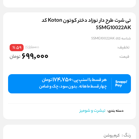
تی شرت طرح دار نوزاد دختر کوتون Koton کد
5SMG10022AK
شناسه کالا:
5SMG10022AK
1699000
تخفیف:
59
%
699,000
تومان
قیمت:
174,750
هر قسط با اسنپ پی :
تومان
چهار قسط ماهانه . بدون سود ، چک و ضامن
تیشرت و شومیز
دسته بندی:
رنگ
:
کرم روشن