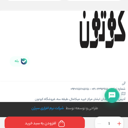
بله
شماره تماس :
021-22912615
-
09207570575
آدرس :
کیش، میدان ابشار، مرکز خرید میکامال، طبقه سه، فروشگاه کوتون
طراحی و توسعه توسط
شرکت نرم افزاری سیژن
افزودن به سبد خرید