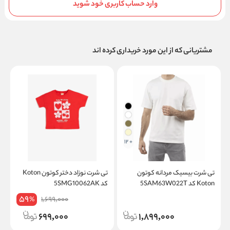
وارد حساب کاربری خود شوید
مشتریانی که از این مورد خریداری کرده اند
+ 12
تی شرت بیسیک مردانه کوتون
تی شرت نوزاد دختر کوتون Koton
Koton کد 5SAM63W022T
کد 5SMG10062AK
on
59
1,699,000
%
699,000
1,899,000