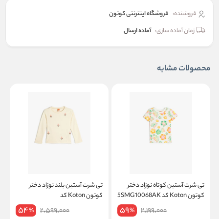
فروشنده:
فروشگاه اینترنتی کوتون
زمان آماده سازی:
آماده ارسال
محصولات مشابه
تی شرت آستین کوتاه نوزاد دختر
تی شرت آستین بلند نوزاد دختر
ت
کوتون Koton کد 5SMG10068AK
کوتون Koton کد
K
5WMG10184AK
54
59
2,599,000
2,199,000
%
%