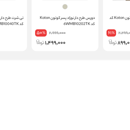
تیشرت نخی نوزاد پسر کوتون Koton کد
دورس طرح دار نوزاد پسر کوتون Koton
کد 6WMB10202TK
کد 5SMB10040TK
50
61
2,999,000
2,299,
%
%
1,499,000
899,0