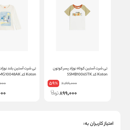
تی شرت آستین کوتاه نوزاد پسر کوتون
تی شرت آستین بلند نوزاد
Koton کد 5SMB10065TK
Koton کد 5SMG10048AK
59
,000
2,199,000
%
000
899,000
امتیاز کاربران به: