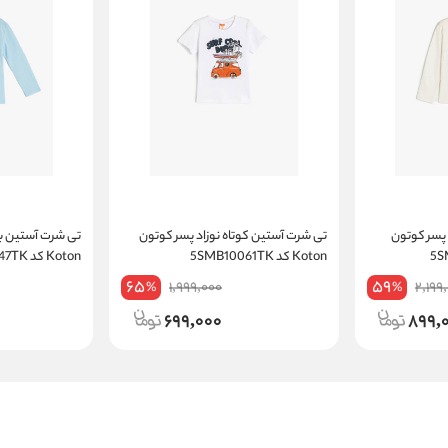
 پسر کوتون
تی شرت آستین کوتاه نوزاد پسر کوتون
تی شرت آستین بل
Koton کد 5SMB10061TK
Koton کد 5WMB10047TK
65
59
1,999,000
2,199
%
%
699,000
899,