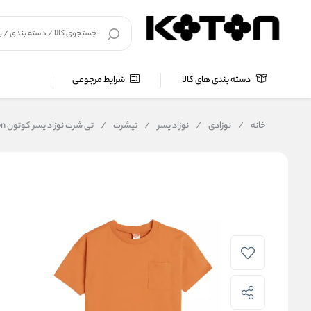
دسته بندی های کالا
شرایط مرجوعی
خانه
/
نوزادی
/
نوزاد پسر
/
تیشرت
/
تی شرت نوزاد پسر کوتون Koton کد 5SMB10087TK