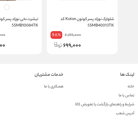
شلوارک نوزاد پسر کوتون Koton کد
5SMB10084TK
5SMB40013TK
68
000
2,199,000
%
00
699,000
لینک ها
خدمات مشتریان
خانه
همکاری با ما
تماس با ما
شرایط و راهنمای بازگشت یا تعویض کالا
آدرس شعب