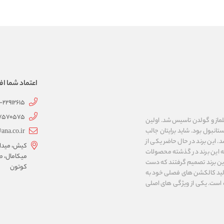
اعتماد شما اف
1-22912615
07570575
 به نام های ییلماز و گولدن تاسیس شد. اولین
انبول بود. شاید برایتان جالب
ana.co.ir
ربع مساحت داشت، شروع شد. این برند در حال حاضر یکی از
کیش، میدان 
ه این برند در گذشته محصولات
میکامال، ط
 این برند تصمیم گرفتند که دست
کوتون
ر تولید کالکشن های فصلی خود به
 به ایران و ۳۴ کشور دیگر تبدیل شده‌ است. یکی از ویژگی های اصلی