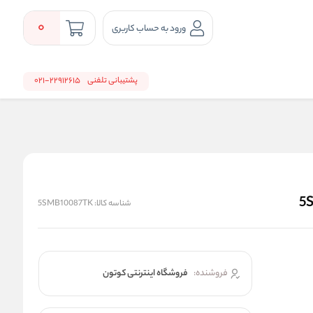
0
ورود به حساب کاربری
پشتیبانی تلفنی
22912615-021
شناسه کالا:
5SMB10087TK
فروشنده:
فروشگاه اینترنتی کوتون