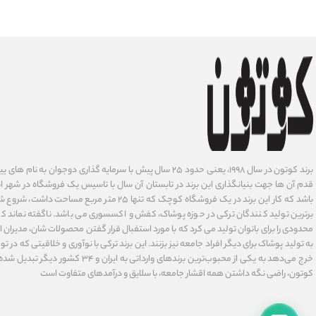
برند کوتون در سال ۱۹۹۸، یعنی حدود ۲۵ سال پیش با سرمایه گذاری دوجوان
قدم آن ها جهت بنیانگذاری این برند در تابستان آن سال با تاسیس یک فروشگاه در شهر است
باشد که کار این برند در یک فروشگاه کوچک که تنها ۲۵ متر م
برترین تولید کنندگان ترکی در حوزه پوشاک، کفش و اکسسوری می باشد. ناگفته نماند ک
محدودی را برای بانوان تولید می کرد که با مورد استفبال قرار گفتن محصولات شان، مدیران
به تولید پوشاک برای دیگر افراد جامعه نیز بزنند. این برند ترکی با نوآوری ‌و خلاقیتی که د
خرج می‌دهد به یکی از محبوب‌ترین برندهای وارداتی
کوتون، راضی نگه داشتن همه اقشار جامعه، با سلایق و درآمدهای متفاوت است