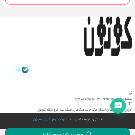
بله
شماره تماس :
021-22912615
-
09207570575
آدرس :
کیش، میدان ابشار، مرکز خرید میکامال، طبقه سه، فروشگاه کوتون
طراحی و توسعه توسط
شرکت نرم افزاری سیژن