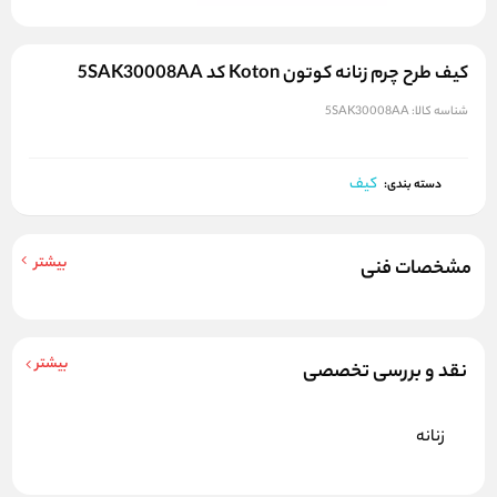
کیف طرح چرم زنانه کوتون Koton کد 5SAK30008AA
شناسه کالا:
5SAK30008AA
کیف
دسته بندی:
بیشتر
مشخصات فنی
بیشتر
نقد و بررسی تخصصی
زنانه