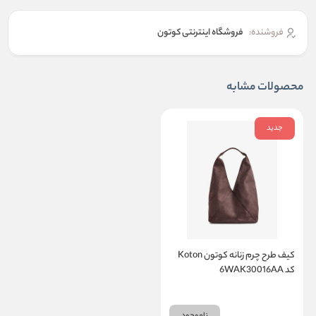
فروشنده:
فروشگاه اینترنتی کوتون
محصولات مشابه
جدید
کیف طرح چرم زنانه کوتون Koton
کد 6WAK30016AA