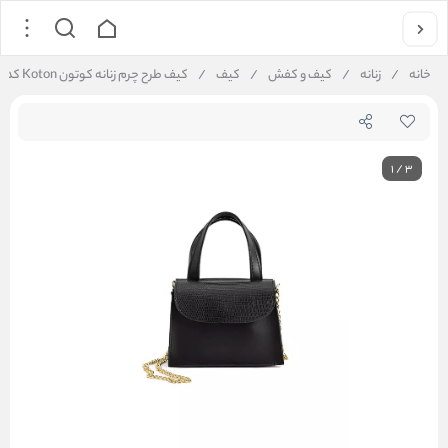
خانه
/
زنانه
/
کیف و کفش
/
کیف
/
کیف طرح چرم زنانه کوتون Koton کد 5SAK30008AA
1
/
3