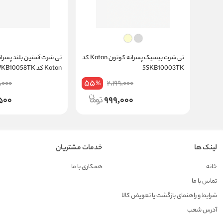
تی شرت بیسیک پسرانه کوتون Koton کد
تی شرت آستی
5SKB10003TK
Koton کد 6WKB10058TK
55
,000
2,199,000
%
,500
999,000
لینک ها
خدمات مشتریان
خانه
همکاری با ما
تماس با ما
شرایط و راهنمای بازگشت یا تعویض کالا
آدرس شعب