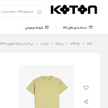
دسته بندی های کالا
شرایط مرجوعی
خانه
/
بچه گانه
/
پسرانه
/
تیشرت
/
تی شرت پسرانه کوتون Koton کد 5SKB10216TK