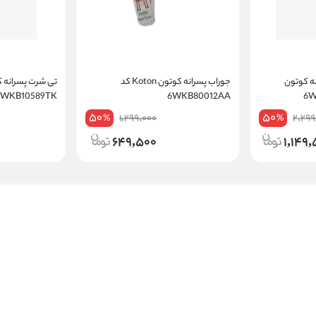
ن بلند پسرانه کوتون
جوراب پسرانه کوتون Koton کد
6WKB10589TK
6WKB80012AA
50
50
1,299,000
2,299
%
%
649,500
1,149