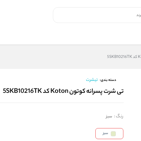
تیشرت
دسته بندی:
تی شرت پسرانه کوتون Koton کد 5SKB10216TK
رنگ
:
سبز
سبز