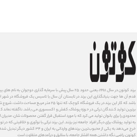
برند کوتون در سال ۱۹۹۸، یعنی حدود ۲۵ سال پیش با سرمایه گذاری دوجوان
قدم آن ها جهت بنیانگذاری این برند در تابستان آن سال با تاسیس یک فروشگاه در شهر است
باشد که کار این برند در یک فروشگاه کوچک که تنها ۲۵ متر م
برترین تولید کنندگان ترکی در حوزه پوشاک، کفش و اکسسوری می باشد. ناگفته نماند ک
محدودی را برای بانوان تولید می کرد که با مورد استفبال قرار گفتن محصولات شان، مدیران
به تولید پوشاک برای دیگر افراد جامعه نیز بزنند. این برند ترکی با نوآوری ‌و خلاقیتی که د
خرج می‌دهد به یکی از محبوب‌ترین برندهای وارداتی
کوتون، راضی نگه داشتن همه اقشار جامعه، با سلایق و درآمدهای متفاوت است