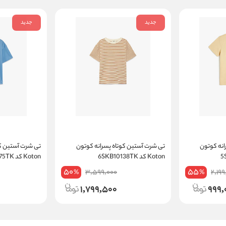
جدید
جدید
انه کوتون
تی شرت آستین کوتاه پسرانه کوتون
تی شرت آستین کو
Koton کد 6SKB10138TK
Koton کد 6SKB10075TK
50
55
3,599,000
2,199
%
%
1,799,500
999,