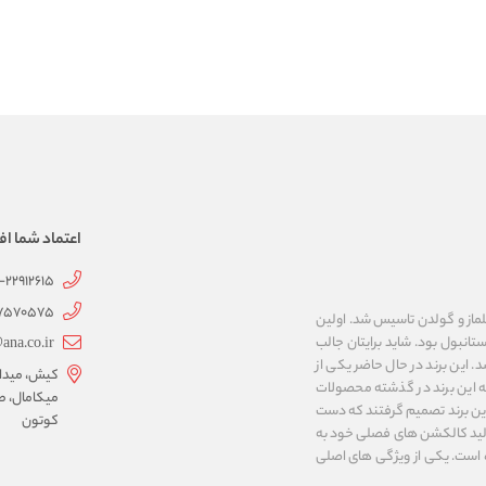
اعتماد شما اف
1-22912615
07570575
 به نام های ییلماز و گولدن تاسیس شد. اولین
انبول بود. شاید برایتان جالب
ana.co.ir
ربع مساحت داشت، شروع شد. این برند در حال حاضر یکی از
کیش، میدان 
ه این برند در گذشته محصولات
میکامال، ط
 این برند تصمیم گرفتند که دست
کوتون
ر تولید کالکشن های فصلی خود به
 به ایران و ۳۴ کشور دیگر تبدیل شده‌ است. یکی از ویژگی های اصلی