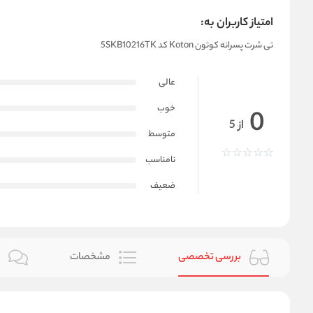
امتیاز کاربران به:
تی شرت پسرانه کوتون Koton کد 5SKB10216TK
عالی
خوب
0
از 5
متوسط
نامناسب
ضعیف
بررسی تخصصی
مشخصات
ن