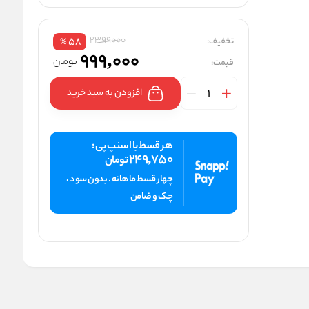
2399000
تخفیف:
58
%
999,000
تومان
قیمت:
افزودن به سبد خرید
هر قسط با اسنپ پی :
249,750
تومان
چهار قسط ماهانه . بدون سود ،
چک و ضامن