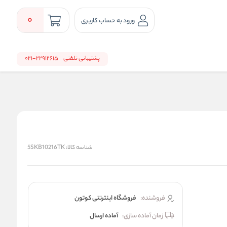
0
ورود به حساب کاربری
پشتیبانی تلفنی
22912615-021
شناسه کالا:
5SKB10216TK
فروشنده:
فروشگاه اینترنتی کوتون
زمان آماده سازی:
آماده ارسال