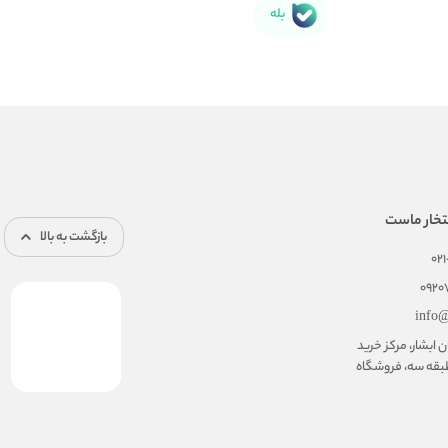
بله
تخار ماست
بازگشت به بالا
02
092
info@
ابشار، مرکز خرید
بقه سه، فروشگاه