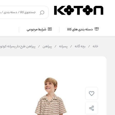
دسته بندی های کالا
شرایط مرجوعی
خانه
/
بچه گانه
/
پسرانه
/
پیراهن
/
پیراهن طرح دار پسرانه کوتون Koton کد B10027TK