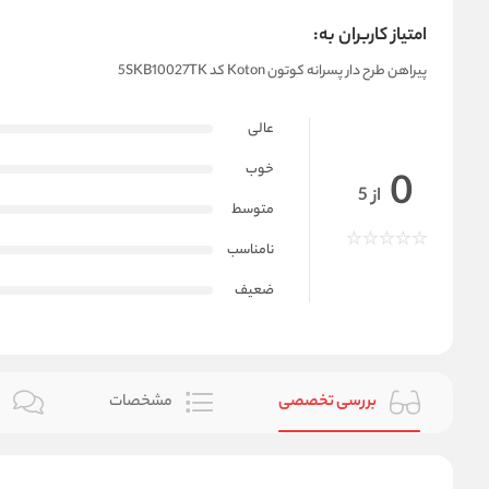
امتیاز کاربران به:
پیراهن طرح دار پسرانه کوتون Koton کد 5SKB10027TK
عالی
خوب
0
از 5
متوسط
نامناسب
ضعیف
بررسی تخصصی
مشخصات
ن