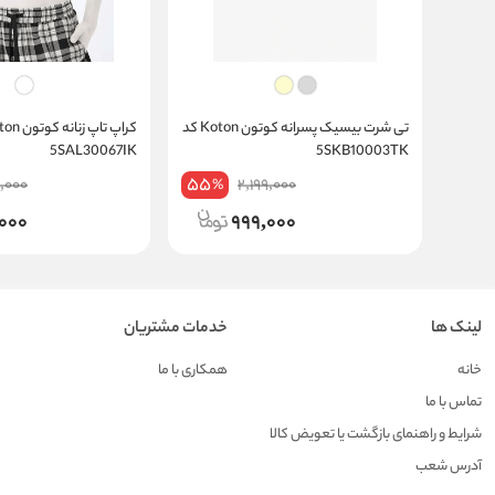
تی شرت بیسیک پسرانه کوتون Koton کد
5SAL30067IK
5SKB10003TK
55
,000
2,199,000
%
000
999,000
لینک ها
خدمات مشتریان
خانه
همکاری با ما
تماس با ما
شرایط و راهنمای بازگشت یا تعویض کالا
آدرس شعب