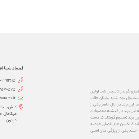
اعتماد شما اف
1-22912615
07570575
 به نام های ییلماز و گولدن تاسیس شد. اولین
انبول بود. شاید برایتان جالب
ana.co.ir
ربع مساحت داشت، شروع شد. این برند در حال حاضر یکی از
کیش، میدان 
ه این برند در گذشته محصولات
میکامال، ط
 این برند تصمیم گرفتند که دست
کوتون
ر تولید کالکشن های فصلی خود به
 به ایران و ۳۴ کشور دیگر تبدیل شده‌ است. یکی از ویژگی های اصلی