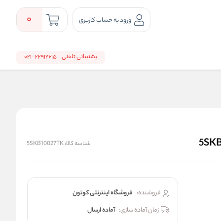
0
ورود به حساب کاربری
پشتیبانی تلفنی
22912615-021
شناسه کالا:
5SKB10027TK
فروشنده:
فروشگاه اینترنتی کوتون
زمان آماده سازی:
آماده ارسال