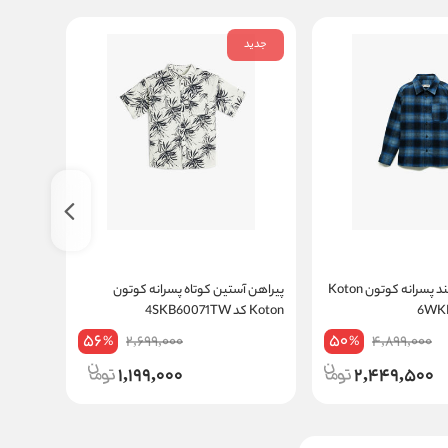
جدید
پیراهن آستین بلند پسرانه کوتون Koton
پیراهن آستین کوتاه پسرانه کوتون
پیراهن 
Koton کد 4SKB60071TW
Koton کد 5SKB60118TW
56
50
2,699,000
4,899,000
%
%
1,199,000
2,449,500