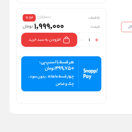
5199000
تخفیف:
62
%
1,999,000
تومان
قیمت:
افزودن به سبد خرید
هر قسط با اسنپ پی :
499,750
تومان
چهار قسط ماهانه . بدون سود ،
چک و ضامن