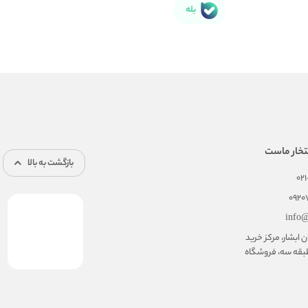
بله
تخار ماست
بازگشت به بالا
02
092
info@
ابشار، مرکز خرید
بقه سه، فروشگاه