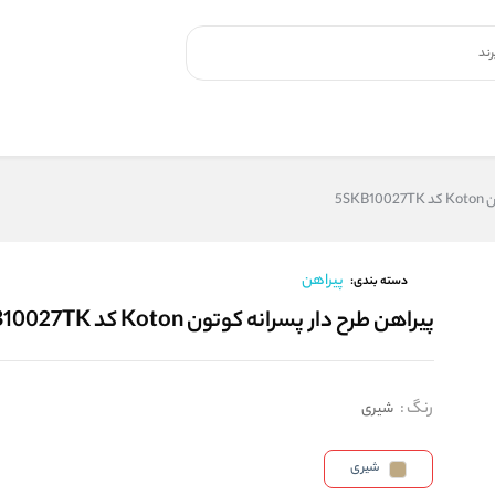
5SK
پیراهن
دسته بندی:
پیراهن طرح دار پسرانه کوتون Koton کد 5SKB10027TK
رنگ
:
شیری
شیری