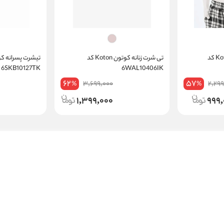
کراپ تاپ زنانه کوتون Koton کد
تی شرت زنانه کوتون Koton کد
6SKB10127TK
6WAL10406IK
62
57
3,699,000
2,299
%
%
1,399,000
999,