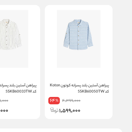
پیراهن آستین بلند پسرانه کوتون Koton
کد 5SKB60050TW
کد 5SKB60033TW
64
9,000
4,399,000
%
,000
1,599,000