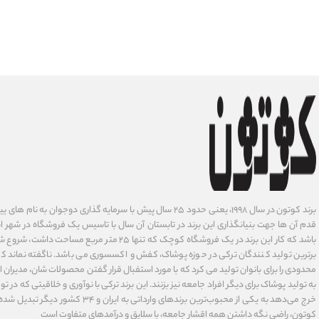
برند کوتون در سال ۱۹۹۸، یعنی حدود ۲۵ سال پیش با سرمایه گذاری دوجوان
قدم آن ها جهت بنیانگذاری این برند در تابستان آن سال با تاسیس یک فروشگاه در شهر است
باشد که کار این برند در یک فروشگاه کوچک که تنها ۲۵ متر م
برترین تولید کنندگان ترکی در حوزه پوشاک، کفش و اکسسوری می باشد. ناگفته نماند ک
محدودی را برای بانوان تولید می کرد که با مورد استفبال قرار گفتن محصولات شان، مدیران
به تولید پوشاک برای دیگر افراد جامعه نیز بزنند. این برند ترکی با نوآوری ‌و خلاقیتی که د
خرج می‌دهد به یکی از محبوب‌ترین برندهای وارداتی
کوتون، راضی نگه داشتن همه اقشار جامعه، با سلایق و درآمدهای متفاوت است