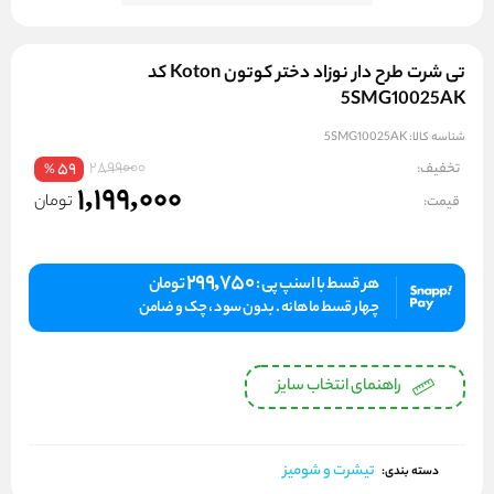
تی شرت طرح دار نوزاد دختر کوتون Koton کد
5SMG10025AK
شناسه کالا:
5SMG10025AK
2899000
تخفیف:
59
%
1,199,000
تومان
قیمت:
299,750
هر قسط با اسنپ پی :
تومان
چهار قسط ماهانه . بدون سود ، چک و ضامن
راهنمای انتخاب سایز
تیشرت و شومیز
دسته بندی: