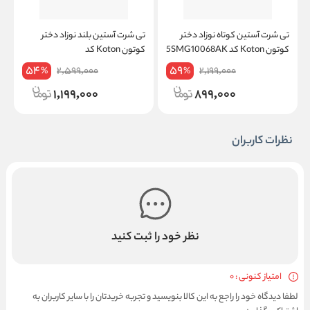
تی شرت آستین کوتاه نوزاد دختر
تی شرت آستین بلند نوزاد دختر
ت
کوتون Koton کد 5SMG10068AK
کوتون Koton کد
K
5WMG10184AK
54
59
2,599,000
2,199,000
%
%
1,199,000
899,000
نظرات کاربران
نظر خود را ثبت کنید
امتیاز کنونی : 0
لطفا دیدگاه خود را راجع به این کالا بنویسید و تجربه خریدتان را با سایر کاربران به