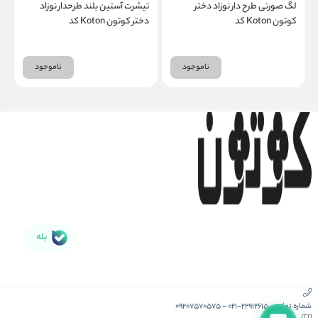
لگ صورتی طرح دار نوزاد دختر
تیشرت آستین بلند طرحدار نوزاد
ت
کوتون Koton کد
دختر کوتون Koton کد
K
5WMG10018AK
5WMG40032AK
ناموجود
ناموجود
بله
شماره تماس :
021-22912615
-
09207570575