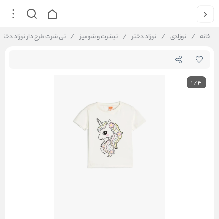
خانه
/
نوزادی
/
نوزاد دختر
/
تیشرت و شومیز
/
تی شرت طرح دار نوزاد دختر کوتون Koton کد 
1
/
3