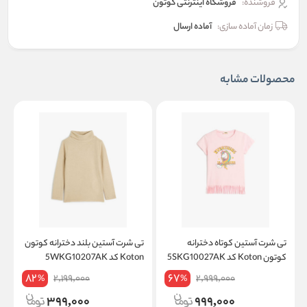
فروشنده:
فروشگاه اینترنتی کوتون
زمان آماده سازی:
آماده ارسال
محصولات مشابه
تی شرت آستین کوتاه دخترانه
تی شرت آستین بلند دخترانه کوتون
ت
کوتون Koton کد 5SKG10027AK
Koton کد 5WKG10207AK
on
82
67
2,199,000
2,999,000
%
%
399,000
999,000