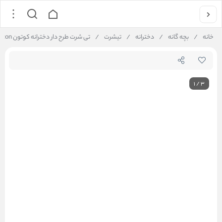
خانه
/
بچه گانه
/
دخترانه
/
تیشرت
/
تی شرت طرح دار دخترانه کوتون Koton کد 5SKG10165AK
1
/
3