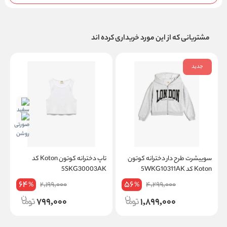
مشتریانی که از این مورد خریداری کرده اند
جدید
سوییشرت طرح دار دخترانه کوتون
تاپ دخترانه کوتون Koton کد
Koton کد 5WKG10311AK
5SKG30003AK
K
64
56
2,199,000
4,299,000
%
%
799,000
1,899,000