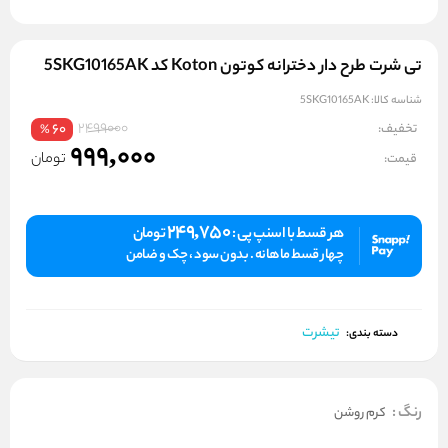
تی شرت طرح دار دخترانه کوتون Koton کد 5SKG10165AK
شناسه کالا:
5SKG10165AK
2499000
تخفیف:
60
%
999,000
تومان
قیمت:
249,750
هر قسط با اسنپ پی :
تومان
چهار قسط ماهانه . بدون سود ، چک و ضامن
تیشرت
دسته بندی:
رنگ
:
کرم روشن