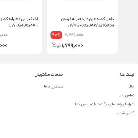
دامن کوتاه چین دار دخترانه کوتون
Koton کد 5WKG70020AW
5WKG40024AK
60
9,000
4,499,000
%
000
1,799,000
لینک ها
خدمات مشتریان
خانه
همکاری با ما
تماس با ما
شرایط و راهنمای بازگشت یا تعویض کالا
آدرس شعب