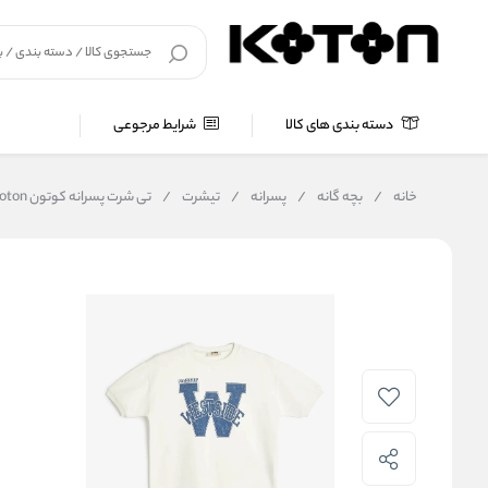
دسته بندی های کالا
شرایط مرجوعی
خانه
/
بچه گانه
/
پسرانه
/
تیشرت
/
تی شرت پسرانه کوتون Koton کد 5SKB10176TK