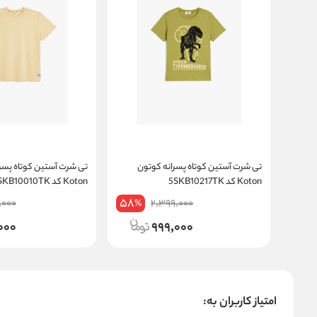
تی شرت آستین کوتاه پسرانه کوتون
تی شرت آستین کوتاه پسر
Koton کد 5SKB10217TK
Koton کد 5SKB10010TK
58
,000
2,399,000
%
000
999,000
امتیاز کاربران به: