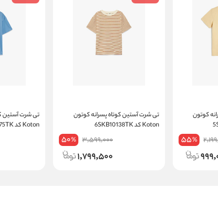
انه کوتون
تی شرت آستین کوتاه پسرانه کوتون
تی شرت آستین کو
Koton کد 6SKB10138TK
Koton کد 6SKB10075TK
50
55
3,599,000
2,199
%
%
1,799,500
999,