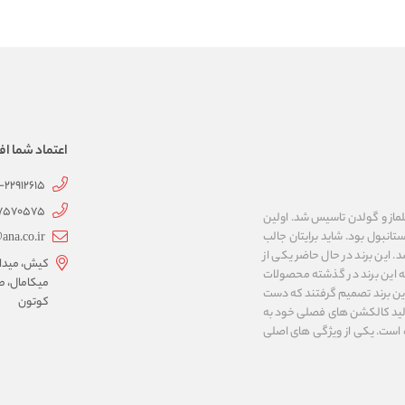
اعتماد شما اف
1-22912615
07570575
 به نام های ییلماز و گولدن تاسیس شد. اولین
انبول بود. شاید برایتان جالب
ana.co.ir
ربع مساحت داشت، شروع شد. این برند در حال حاضر یکی از
کیش، میدان 
ه این برند در گذشته محصولات
میکامال، ط
 این برند تصمیم گرفتند که دست
کوتون
ر تولید کالکشن های فصلی خود به
 به ایران و ۳۴ کشور دیگر تبدیل شده‌ است. یکی از ویژگی های اصلی