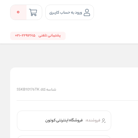
0
ورود به حساب کاربری
پشتیبانی تلفنی
22912615-021
شناسه کالا:
5SKB10176TK
فروشنده:
فروشگاه اینترنتی کوتون