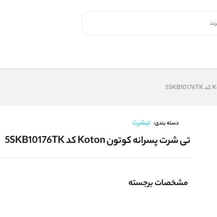
تیشرت
دسته بندی:
تی شرت پسرانه کوتون Koton کد 5SKB10176TK
مشخصات برجسته