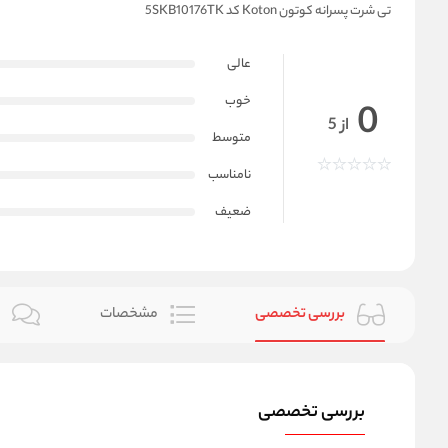
تی شرت پسرانه کوتون Koton کد 5SKB10176TK
عالی
خوب
0
از 5
متوسط
نامناسب
ضعیف
بررسی تخصصی
مشخصات
ن
بررسی تخصصی