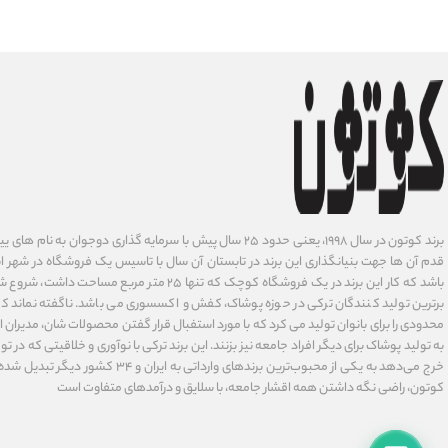
برند کوتون در سال ۱۹۹۸، یعنی حدود ۲۵ سال پیش با سرمایه گذاری دوجوان
قدم آن ها جهت بنیانگذاری این برند در تابستان آن سال با تاسیس یک فروشگاه در شهر است
باشد که کار این برند در یک فروشگاه کوچک که تنها ۲۵ متر م
برترین تولید کنندگان ترکی در حوزه پوشاک، کفش و اکسسوری می باشد. ناگفته نماند ک
محدودی را برای بانوان تولید می کرد که با مورد استفبال قرار گفتن محصولات شان، مدیران
به تولید پوشاک برای دیگر افراد جامعه نیز بزنند. این برند ترکی با نوآوری ‌و خلاقیتی که د
خرج می‌دهد به یکی از محبوب‌ترین برندهای وارداتی
کوتون، راضی نگه داشتن همه اقشار جامعه، با سلایق و درآمدهای متفاوت است