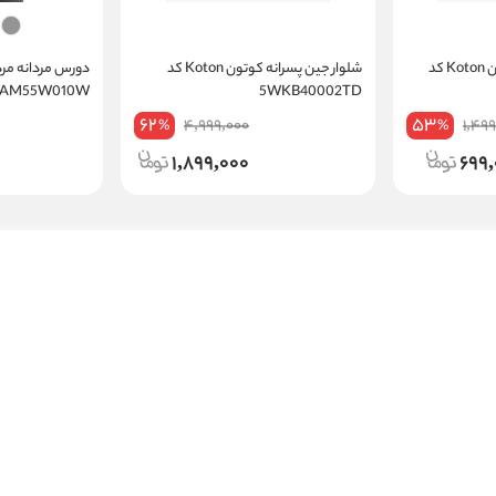
لگ کبریتی دخترانه کوتون Koton کد
شلوار جین پسرانه کوتون Koton کد
WAM55W010W
5WKB40002TD
62
53
4,999,000
1,49
%
%
1,899,000
699,