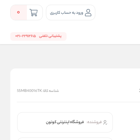
0
ورود به حساب کاربری
پشتیبانی تلفنی
22912615-021
شناسه کالا:
5SMB40016TK
فروشنده:
فروشگاه اینترنتی کوتون