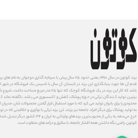
برند کوتون در سال ۱۹۹۸، یعنی حدود ۲۵ سال پیش با سرمایه گذاری دوجوان
قدم آن ها جهت بنیانگذاری این برند در تابستان آن سال با تاسیس یک فروشگاه در شهر است
باشد که کار این برند در یک فروشگاه کوچک که تنها ۲۵ متر م
برترین تولید کنندگان ترکی در حوزه پوشاک، کفش و اکسسوری می باشد. ناگفته نماند ک
محدودی را برای بانوان تولید می کرد که با مورد استفبال قرار گفتن محصولات شان، مدیران
به تولید پوشاک برای دیگر افراد جامعه نیز بزنند. این برند ترکی با نوآوری ‌و خلاقیتی که د
خرج می‌دهد به یکی از محبوب‌ترین برندهای وارداتی
کوتون، راضی نگه داشتن همه اقشار جامعه، با سلایق و درآمدهای متفاوت است