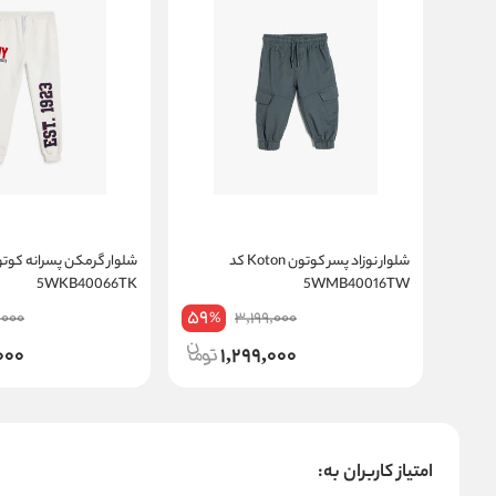
شلوار نوزاد پسر کوتون Koton کد
5WKB40066TK
5WMB40016TW
59
,000
3,199,000
%
000
1,299,000
امتیاز کاربران به: