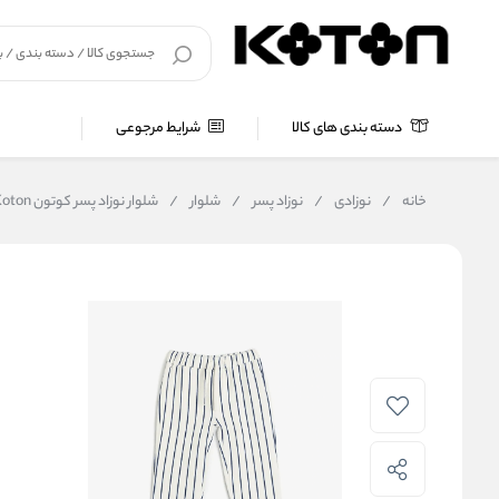
دسته بندی های کالا
شرایط مرجوعی
خانه
/
نوزادی
/
نوزاد پسر
/
شلوار
/
شلوار نوزاد پسر کوتون Koton کد 5SMB40016TK