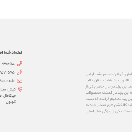
اعتماد شما اف
1-22912615
07570575
 به نام های ییلماز و گولدن تاسیس شد. اولین
انبول بود. شاید برایتان جالب
ana.co.ir
ربع مساحت داشت، شروع شد. این برند در حال حاضر یکی از
کیش، میدان 
ه این برند در گذشته محصولات
میکامال، ط
 این برند تصمیم گرفتند که دست
کوتون
ر تولید کالکشن های فصلی خود به
 به ایران و ۳۴ کشور دیگر تبدیل شده‌ است. یکی از ویژگی های اصلی