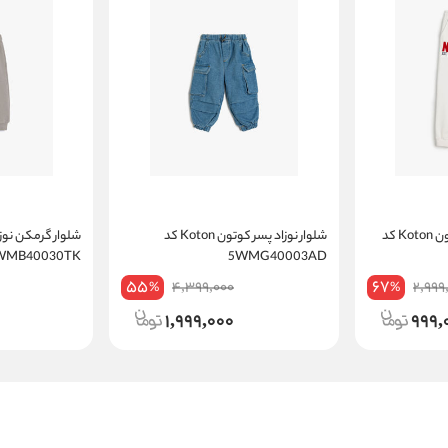
شلوار گرمکن پسرانه کوتون Koton کد
شلوار نوزاد پسر کوتون Koton کد
5WMB40030TK
5WMG40003AD
55
67
4,399,000
2,999
%
%
1,999,000
999,