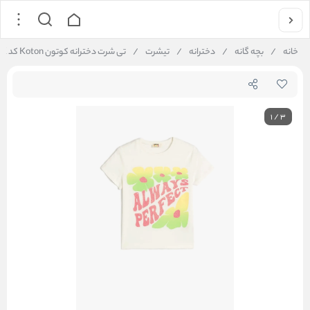
خانه
/
بچه گانه
/
دخترانه
/
تیشرت
/
تی شرت دخترانه کوتون Koton کد 5SKG10032AK
1
/
3