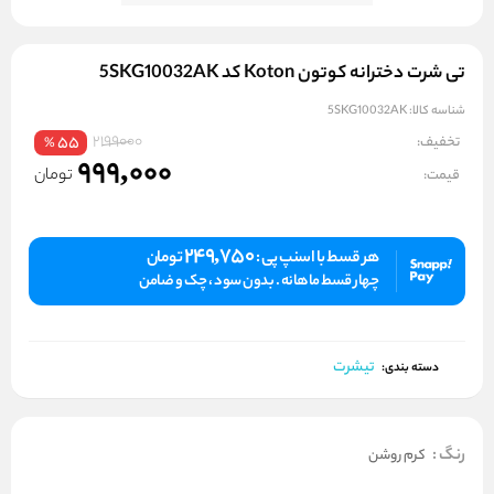
تی شرت دخترانه کوتون Koton کد 5SKG10032AK
شناسه کالا:
5SKG10032AK
2199000
تخفیف:
55
%
999,000
تومان
قیمت:
249,750
هر قسط با اسنپ پی :
تومان
چهار قسط ماهانه . بدون سود ، چک و ضامن
تیشرت
دسته بندی:
رنگ
:
کرم روشن