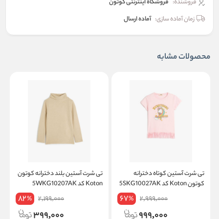
فروشنده:
فروشگاه اینترنتی کوتون
زمان آماده سازی:
آماده ارسال
محصولات مشابه
تی شرت آستین کوتاه دخترانه
تی شرت آستین بلند دخترانه کوتون
ت
کوتون Koton کد 5SKG10027AK
Koton کد 5WKG10207AK
on
82
67
2,199,000
2,999,000
%
%
399,000
999,000