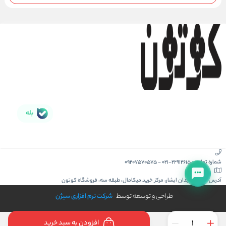
بله
شماره تماس :
021-22912615
-
09207570575
آدرس :
کیش، میدان ابشار، مرکز خرید میکامال، طبقه سه، فروشگاه کوتون
طراحی و توسعه توسط
شرکت نرم افزاری سیژن
افزودن به سبد خرید