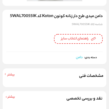
دامن میدی طرح دار زنانه کوتون Koton کد 5WAL70055IK
شناسه کالا:
5WAL70055IK
راهنمای انتخاب سایز
دامن
دسته بندی:
بیشتر
مشخصات فنی
بیشتر
نقد و بررسی تخصصی