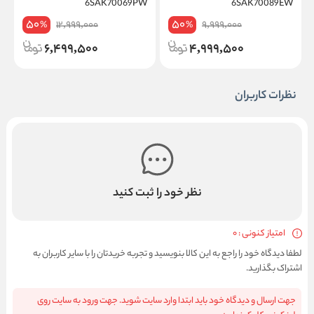
W
6SAK70069PW
6SAK70089EW
50
50
12,999,000
9,999,000
%
%
6,499,500
4,999,500
نظرات کاربران
نظر خود را ثبت کنید
امتیاز کنونی : 0
لطفا دیدگاه خود را راجع به این کالا بنویسید و تجربه خریدتان را با سایر کاربران به
اشتراک بگذارید.
جهت ارسال و دیدگاه خود باید ابتدا وارد سایت شوید. جهت ورود به سایت روی