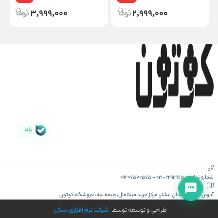
3,999,000
2,999,000
بله
شماره تماس :
021-22912615
-
09207570575
آدرس :
کیش، میدان ابشار، مرکز خرید میکامال، طبقه سه، فروشگاه کوتون
طراحی و توسعه توسط
شرکت نرم افزاری سیژن