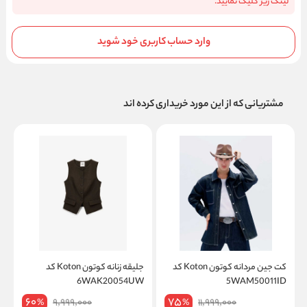
لینک زیر کلیک نمایید.
وارد حساب کاربری خود شوید
مشتریانی که از این مورد خریداری کرده اند
کت جین مردانه کوتون Koton کد
جلیقه زنانه کوتون Koton کد
5WAM50011ID
6WAK20054UW
کد
60
75
9,999,000
11,999,000
%
%