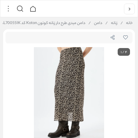
خانه
/
زنانه
/
دامن
/
دامن میدی طرح دار زنانه کوتون Koton کد 5WAL70055IK
1
/
4