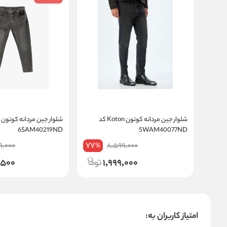
شلوار جین مردانه کوتون Koton کد
6SAM40219ND
5WAM40077ND
77
9,000
8,599,000
%
,500
1,999,000
امتیاز کاربران به: