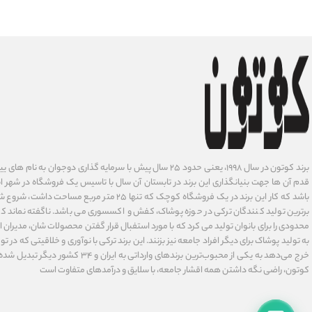
برند کوتون در سال ۱۹۹۸، یعنی حدود ۲۵ سال پیش با سرمایه گذاری دوجوان
قدم آن ها جهت بنیانگذاری این برند در تابستان آن سال با تاسیس یک فروشگاه در شهر است
باشد که کار این برند در یک فروشگاه کوچک که تنها ۲۵ متر م
برترین تولید کنندگان ترکی در حوزه پوشاک، کفش و اکسسوری می باشد. ناگفته نماند ک
محدودی را برای بانوان تولید می کرد که با مورد استفبال قرار گفتن محصولات شان، مدیران
به تولید پوشاک برای دیگر افراد جامعه نیز بزنند. این برند ترکی با نوآوری ‌و خلاقیتی که د
خرج می‌دهد به یکی از محبوب‌ترین برندهای وارداتی
کوتون، راضی نگه داشتن همه اقشار جامعه، با سلایق و درآمدهای متفاوت است