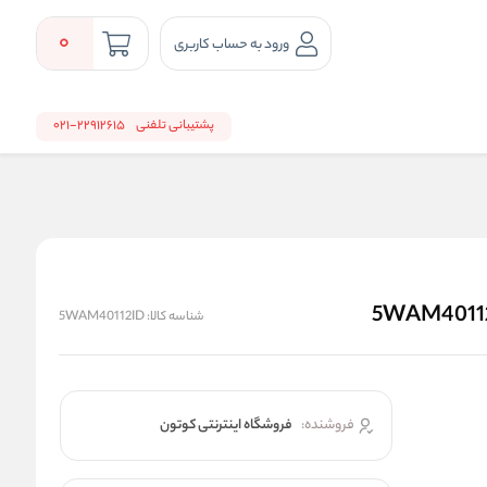
0
ورود به حساب کاربری
پشتیبانی تلفنی
22912615-021
شناسه کالا:
5WAM40112ID
فروشنده:
فروشگاه اینترنتی کوتون