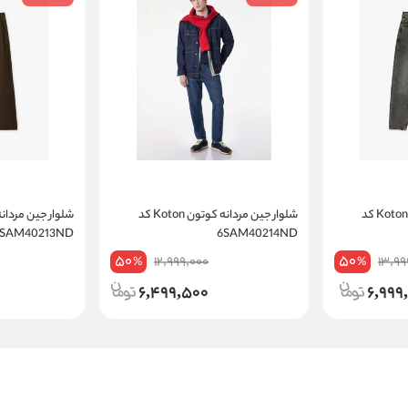
شلوار جین مردانه کوتون Koton کد
شلوار جین مردانه کوتون Koton کد
6SAM40213ND
6SAM40214ND
50
50
12,999,000
13,99
%
%
6,499,500
6,999