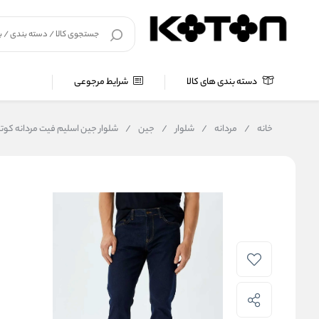
دسته بندی های کالا
شرایط مرجوعی
خانه
/
مردانه
/
شلوار
/
جین
/
شلوار جین اسلیم فیت مردانه کوتون Koton کد 0112ID