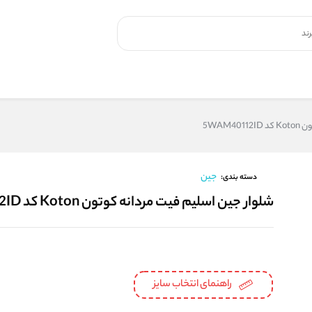
5WAM4
جین
دسته بندی:
شلوار جین اسلیم فیت مردانه کوتون Koton کد 5WAM40112ID
راهنمای انتخاب سایز