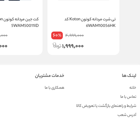
تی شرت مردانه کوتون Koton کد
5WAM50011ID
6WAM10056HK
60
9,000
4,999,000
%
000
1,999,000
لینک ها
خدمات مشتریان
خانه
همکاری با ما
تماس با ما
شرایط و راهنمای بازگشت یا تعویض کالا
آدرس شعب