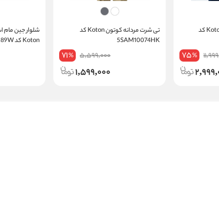
کت جین مردانه کوتون Koton کد
تی شرت مردانه کوتون Koton کد
شلوار جین مام ا
5SAM10074HK
Koton کد 5SAM62W089W
71
75
5,599,000
11,99
%
%
1,599,000
2,999,