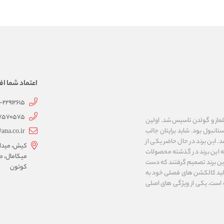
اعتماد شما اف
1-22912615
07570575
 به نام های ییلماز و گولدن تاسیس شد. اولین
انبول بود. شاید برایتان جالب
ana.co.ir
ربع مساحت داشت، شروع شد. این برند در حال حاضر یکی از
کیش، میدان 
ه این برند در گذشته محصولات
میکامال، ط
 این برند تصمیم گرفتند که دست
کوتون
ر تولید کالکشن های فصلی خود به
 به ایران و ۳۴ کشور دیگر تبدیل شده‌ است. یکی از ویژگی های اصلی