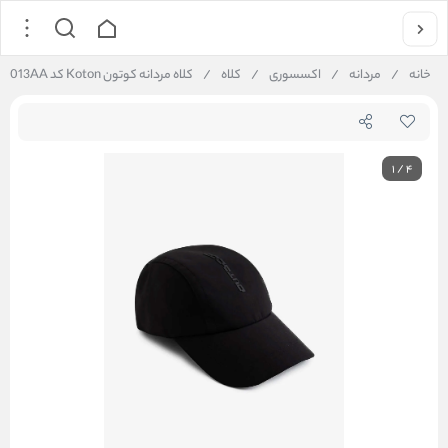
خانه
/
مردانه
/
اکسسوری
/
کلاه
/
کلاه مردانه کوتون Koton کد 5WAM40013AA
1
/
4