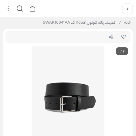
خانه
/
کمربند زنانه کوتون Koton کد 5WAK10041AA
1
/
3