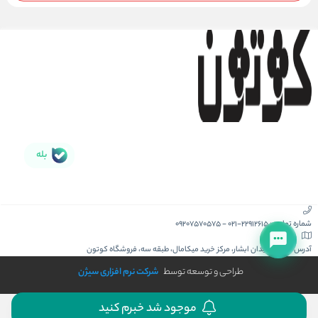
بله
شماره تماس :
021-22912615
-
09207570575
آدرس :
کیش، میدان ابشار، مرکز خرید میکامال، طبقه سه، فروشگاه کوتون
طراحی و توسعه توسط
شرکت نرم افزاری سیژن
موجود شد خبرم کنید