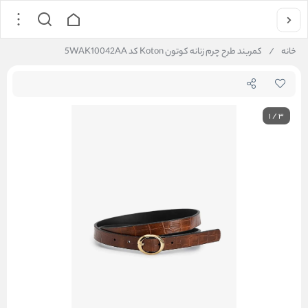
خانه
/
کمربند طرح چرم زنانه کوتون Koton کد 5WAK10042AA
1
/
3