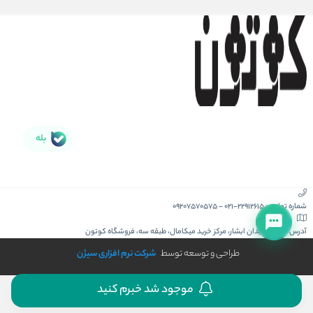
بله
شماره تماس :
021-22912615
-
09207570575
آدرس :
کیش، میدان ابشار، مرکز خرید میکامال، طبقه سه، فروشگاه کوتون
طراحی و توسعه توسط
شرکت نرم افزاری سیژن
موجود شد خبرم کنید