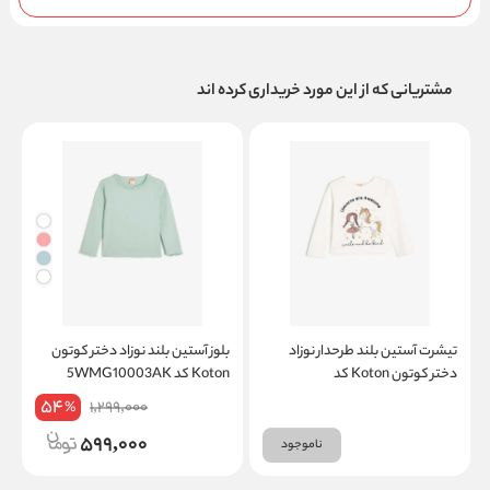
مشتریانی که از این مورد خریداری کرده اند
تیشرت آستین بلند طرحدار نوزاد
بلوز آستین بلند نوزاد دختر کوتون
ب
دختر کوتون Koton کد
Koton کد 5WMG10003AK
K
5WMG10018AK
54
1,299,000
%
599,000
ناموجود