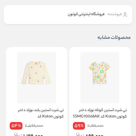
فروشنده:
فروشگاه اینترنتی کوتون
محصولات مشابه
تی شرت آستین کوتاه نوزاد دختر
تی شرت آستین بلند نوزاد دختر
ت
کوتون Koton کد 5SMG10068AK
کوتون Koton کد
K
5WMG10184AK
54
59
2,599,000
2,199,000
%
%