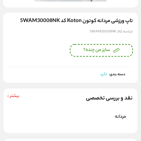
تاپ ورزشی مردانه کوتون Koton کد 5WAM30008NK
شناسه کالا:
5WAM30008NK
سایز من چنده؟
تاپ
دسته بندی:
بیشتر
نقد و بررسی تخصصی
مردانه