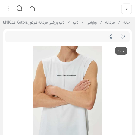
خانه
/
مردانه
/
ورزشی
/
تاپ
/
تاپ ورزشی مردانه کوتون Koton کد 5WAM30008NK
1
/
6