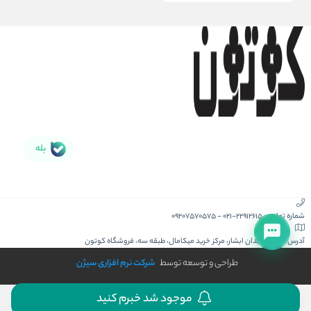
بله
شماره تماس :
021-22912615
-
09207570575
آدرس :
کیش، میدان ابشار، مرکز خرید میکامال، طبقه سه، فروشگاه کوتون
طراحی و توسعه توسط
شرکت نرم افزاری سیژن
موجود شد خبرم کنید