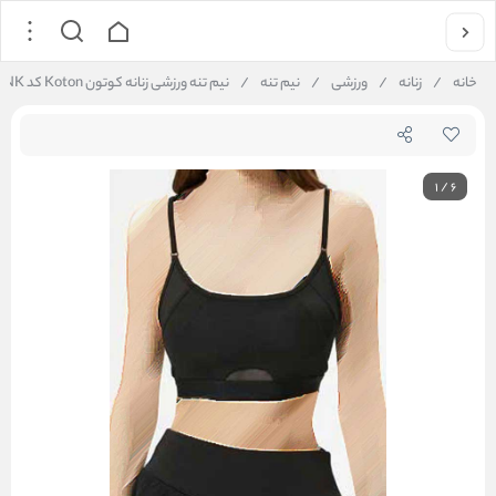
خانه
/
زنانه
/
ورزشی
/
نیم تنه
/
نیم تنه ورزشی زنانه کوتون Koton کد 4WAK30036NK
1
/
6