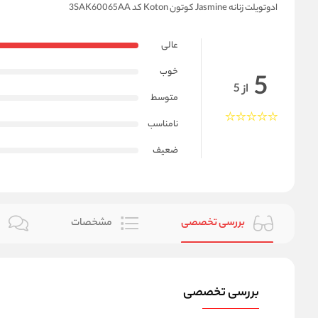
ادوتویلت زنانه Jasmine کوتون Koton کد 3SAK60065AA
عالی
خوب
5
از 5
متوسط
نامناسب
ضعیف
بررسی تخصصی
مشخصات
ن
بررسی تخصصی