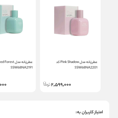
عطر زنانه مدل Pink Shadow کد
5SW68NA2191
5SW68NA2201
000
2,599,000
امتیاز کاربران به: