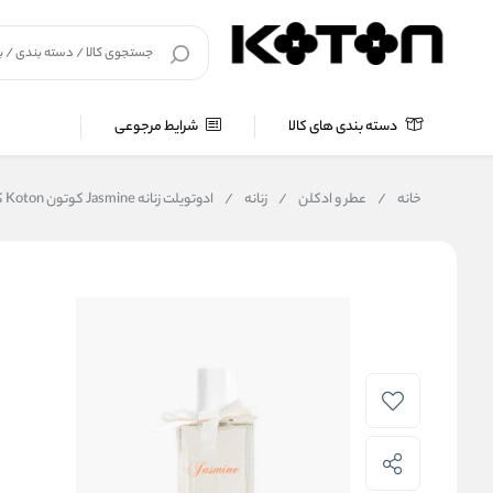
دسته بندی های کالا
شرایط مرجوعی
خانه
/
عطر و ادکلن
/
زنانه
/
ادوتویلت زنانه Jasmine کوتون Koton کد 3SAK60065AA