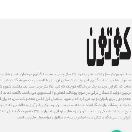
برند کوتون در سال ۱۹۹۸، یعنی حدود ۲۵ سال پیش با سرمایه گذاری دوجوان
قدم آن ها جهت بنیانگذاری این برند در تابستان آن سال با تاسیس یک فروشگاه در شهر است
باشد که کار این برند در یک فروشگاه کوچک که تنها ۲۵ متر م
برترین تولید کنندگان ترکی در حوزه پوشاک، کفش و اکسسوری می باشد. ناگفته نماند ک
محدودی را برای بانوان تولید می کرد که با مورد استفبال قرار گفتن محصولات شان، مدیران
به تولید پوشاک برای دیگر افراد جامعه نیز بزنند. این برند ترکی با نوآوری ‌و خلاقیتی که د
خرج می‌دهد به یکی از محبوب‌ترین برندهای وارداتی
کوتون، راضی نگه داشتن همه اقشار جامعه، با سلایق و درآمدهای متفاوت است