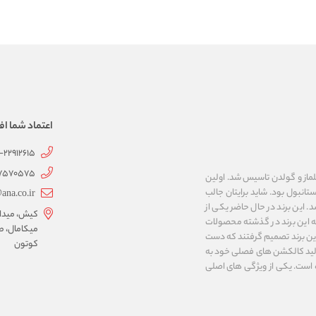
اعتماد شما اف
1-22912615
07570575
 به نام های ییلماز و گولدن تاسیس شد. اولین
انبول بود. شاید برایتان جالب
ana.co.ir
ربع مساحت داشت، شروع شد. این برند در حال حاضر یکی از
کیش، میدان 
ه این برند در گذشته محصولات
میکامال، ط
 این برند تصمیم گرفتند که دست
کوتون
ر تولید کالکشن های فصلی خود به
 به ایران و ۳۴ کشور دیگر تبدیل شده‌ است. یکی از ویژگی های اصلی