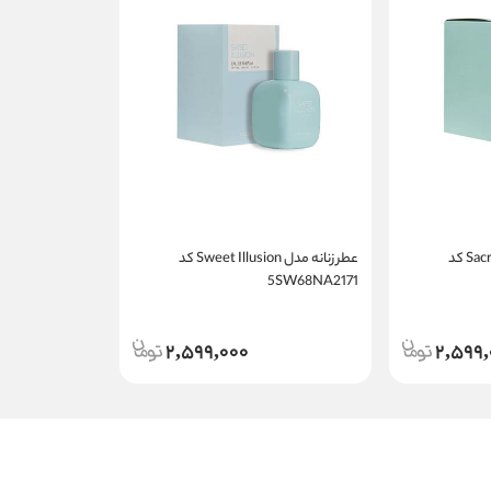
عطر زنانه مدل Sacred Forest کد
عطر زنانه مدل Sweet Illusion کد
5SW68NA2171
2,599,000
2,599,