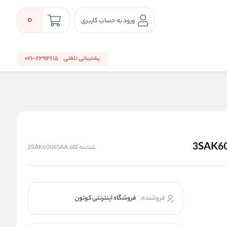
0
ورود به حساب کاربری
پشتیبانی تلفنی
22912615-021
شناسه کالا:
3SAK60065AA
فروشنده:
فروشگاه اینترنتی کوتون