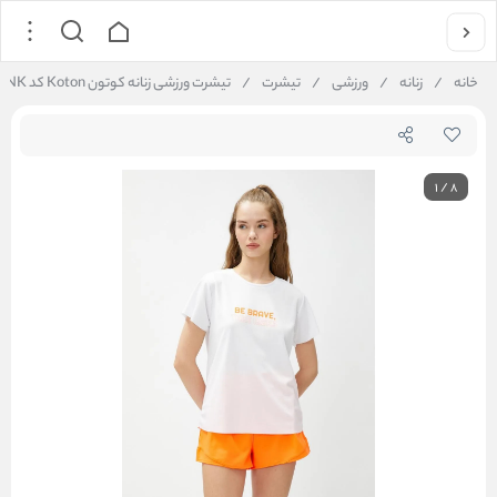
خانه
/
زنانه
/
ورزشی
/
تیشرت
/
تیشرت ورزشی زنانه کوتون Koton کد 3SAK10065NK
1
/
8