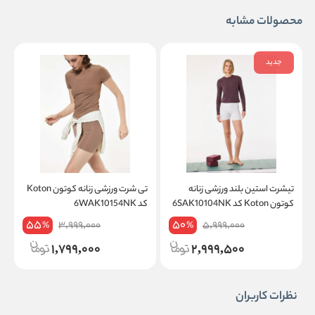
محصولات مشابه
جدید
تیشرت استین بلند ورزشی زنانه
تی شرت ورزشی زنانه کوتون Koton
کوتون Koton کد 6SAK10104NK
کد 6WAK10154NK
کد
55
50
3,999,000
5,999,000
%
%
1,799,000
2,999,500
نظرات کاربران