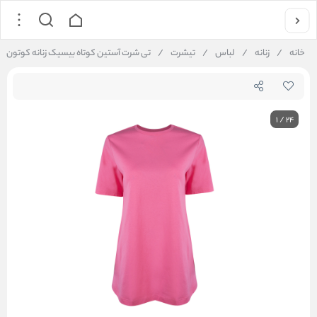
خانه
/
زنانه
/
لباس
/
تیشرت
/
تی شرت آستین کوتاه بیسیک زنانه کوتون Koton کد 3SAK63W004W
1
/
24