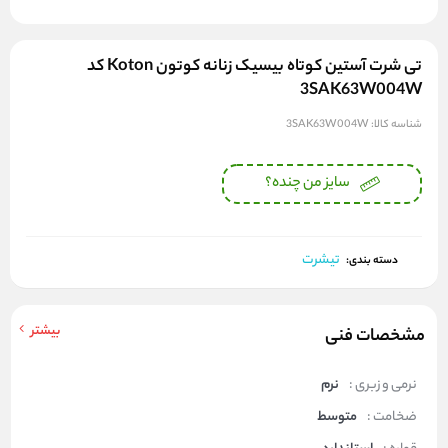
تی شرت آستین کوتاه بیسیک زنانه کوتون Koton کد
3SAK63W004W
شناسه کالا:
3SAK63W004W
سایز من چنده؟
تیشرت
دسته بندی:
بیشتر
مشخصات فنی
نرمی و زبری :
نرم
ضخامت :
متوسط