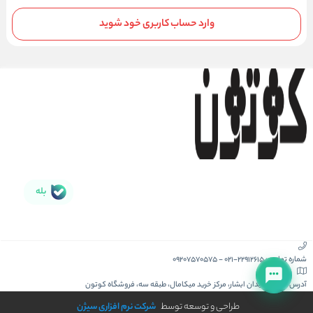
وارد حساب کاربری خود شوید
بله
شماره تماس :
021-22912615
-
09207570575
آدرس :
کیش، میدان ابشار، مرکز خرید میکامال، طبقه سه، فروشگاه کوتون
طراحی و توسعه توسط
شرکت نرم افزاری سیژن