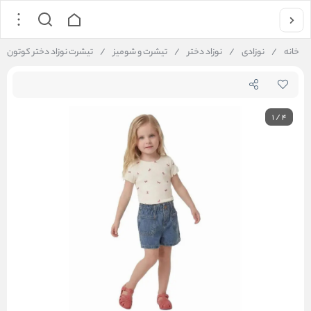
خانه
/
نوزادی
/
نوزاد دختر
/
تیشرت و شومیز
/
تیشرت نوزاد دختر کوتون Koton کد 6SMG10014AK
1
/
4