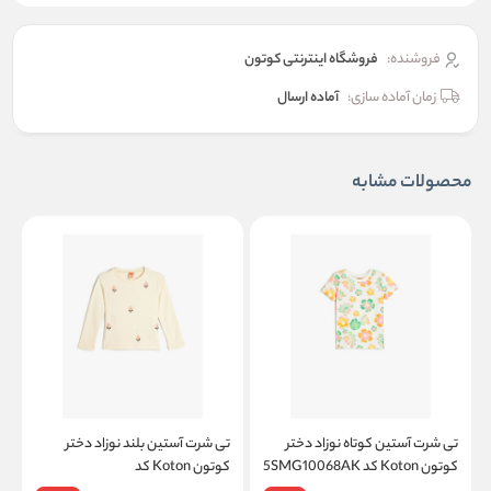
فروشنده:
فروشگاه اینترنتی کوتون
زمان آماده سازی:
آماده ارسال
محصولات مشابه
تی شرت آستین کوتاه نوزاد دختر
تی شرت آستین بلند نوزاد دختر
ت
کوتون Koton کد 5SMG10068AK
کوتون Koton کد
K
5WMG10184AK