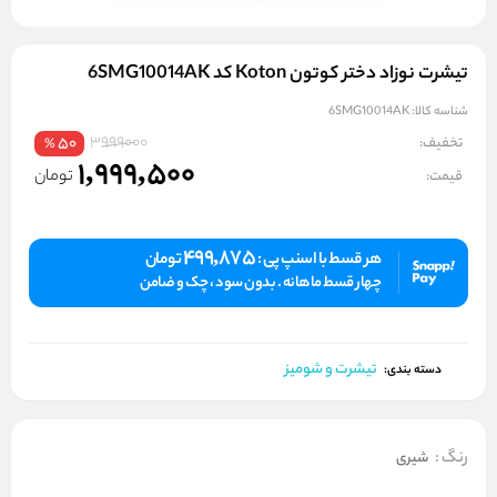
تیشرت نوزاد دختر کوتون Koton کد 6SMG10014AK
شناسه کالا:
6SMG10014AK
3999000
تخفیف:
50
%
1,999,500
تومان
قیمت:
499,875
هر قسط با اسنپ پی :
تومان
چهار قسط ماهانه . بدون سود ، چک و ضامن
تیشرت و شومیز
دسته بندی:
رنگ
:
شیری