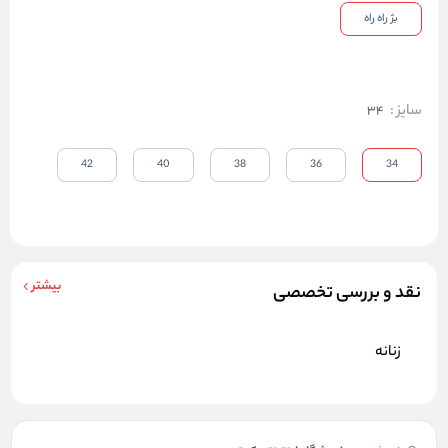
بژ راه راه
سایز
:
34
42
40
38
36
34
بیشتر
نقد و بررسی تخصصی
زنانه