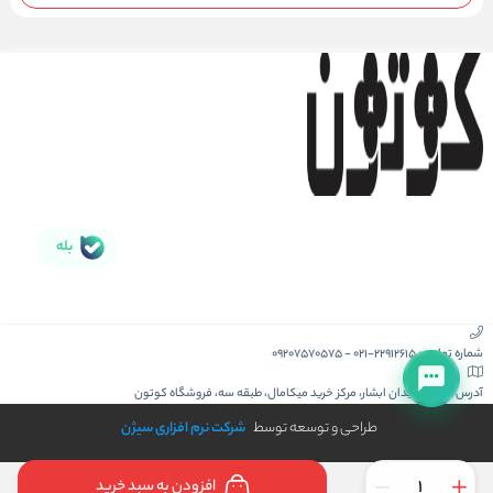
بله
شماره تماس :
021-22912615
-
09207570575
آدرس :
کیش، میدان ابشار، مرکز خرید میکامال، طبقه سه، فروشگاه کوتون
طراحی و توسعه توسط
شرکت نرم افزاری سیژن
افزودن به سبد خرید