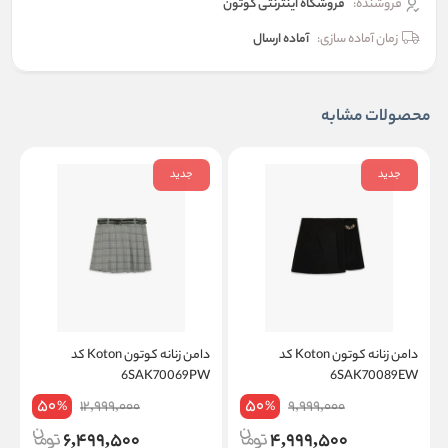
فروشنده:
فروشگاه اینترنتی کوتون
زمان آماده سازی:
آماده ارسال
محصولات مشابه
جدید
جدید
دامن زنانه کوتون Koton کد
دامن زنانه کوتون Koton کد
W
6SAK70069PW
6SAK70089EW
50
50
12,999,000
9,999,000
%
%
6,499,500
4,999,500