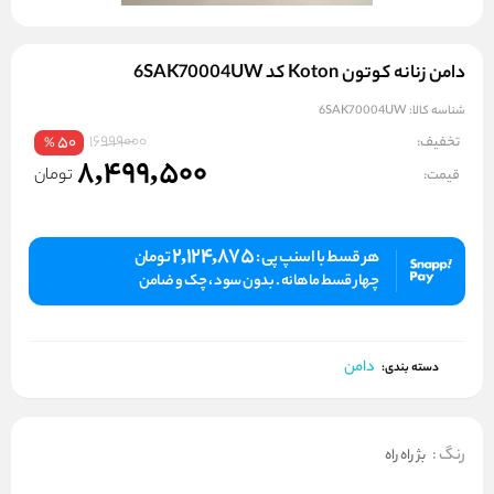
دامن زنانه کوتون Koton کد 6SAK70004UW
شناسه کالا:
6SAK70004UW
16999000
تخفیف:
50
%
8,499,500
تومان
قیمت:
2,124,875
هر قسط با اسنپ پی :
تومان
چهار قسط ماهانه . بدون سود ، چک و ضامن
دامن
دسته بندی:
رنگ
:
بژ راه راه