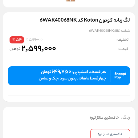
لگ زنانه کوتون Koton کد 6WAK40068NK
شناسه کالا:
6WAK40068NK
5599000
تخفیف:
54
%
2,599,000
تومان
قیمت:
649,750
هر قسط با اسنپ پی :
تومان
چهار قسط ماهانه . بدون سود ، چک و ضامن
رنگ
:
خاکستری ملانژ تیره
خاکستری ملانژ تیره