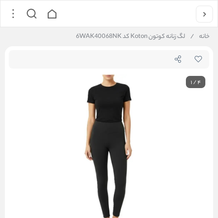
خانه
/
لگ زنانه کوتون Koton کد 6WAK40068NK
1
/
4