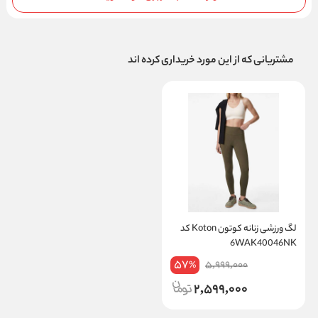
مشتریانی که از این مورد خریداری کرده اند
لگ ورزشی زنانه کوتون Koton کد
6WAK40046NK
57
5,999,000
%
2,599,000