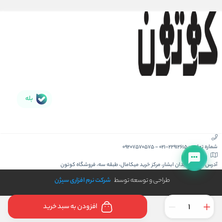
بله
شماره تماس :
021-22912615
-
09207570575
آدرس :
کیش، میدان ابشار، مرکز خرید میکامال، طبقه سه، فروشگاه کوتون
طراحی و توسعه توسط
شرکت نرم افزاری سیژن
افزودن به سبد خرید