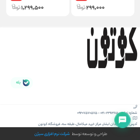
1,299,500
299,000
بله
شماره تماس :
021-22912615
-
09207570575
آدرس :
کیش، میدان ابشار، مرکز خرید میکامال، طبقه سه، فروشگاه کوتون
طراحی و توسعه توسط
شرکت نرم افزاری سیژن