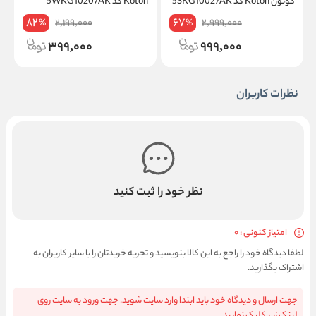
کوتون Koton کد 5SKG10027AK
Koton کد 5WKG10207AK
on
82
67
2,199,000
2,999,000
%
%
399,000
999,000
نظرات کاربران
نظر خود را ثبت کنید
امتیاز کنونی : 0
لطفا دیدگاه خود را راجع به این کالا بنویسید و تجربه خریدتان را با سایر کاربران به
اشتراک بگذارید.
جهت ارسال و دیدگاه خود باید ابتدا وارد سایت شوید. جهت ورود به سایت روی
لینک زیر کلیک نمایید.