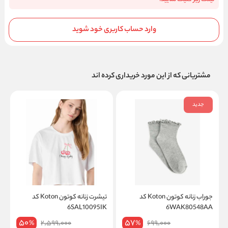
وارد حساب کاربری خود شوید
مشتریانی که از این مورد خریداری کرده اند
جدید
جوراب زنانه کوتون Koton کد
تیشرت زنانه کوتون Koton کد
K
6SAL10095IK
6WAK80548AA
50
57
2,599,000
699,000
%
%