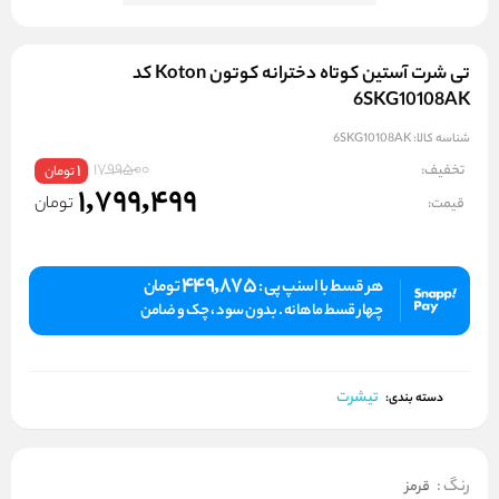
تی شرت آستین کوتاه دخترانه کوتون Koton کد
6SKG10108AK
شناسه کالا:
6SKG10108AK
1799500
تخفیف:
1
تومان
1,799,499
تومان
قیمت:
449,875
هر قسط با اسنپ پی :
تومان
چهار قسط ماهانه . بدون سود ، چک و ضامن
تیشرت
دسته بندی:
رنگ
:
قرمز