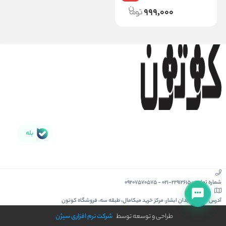
999,000
بله
شماره تماس :
021-22912615
-
09207570575
آدرس :
کیش، میدان ابشار، مرکز خرید میکامال، طبقه سه، فروشگاه کوتون
طراحی و توسعه توسط
شرکت نرم افزاری سیژن