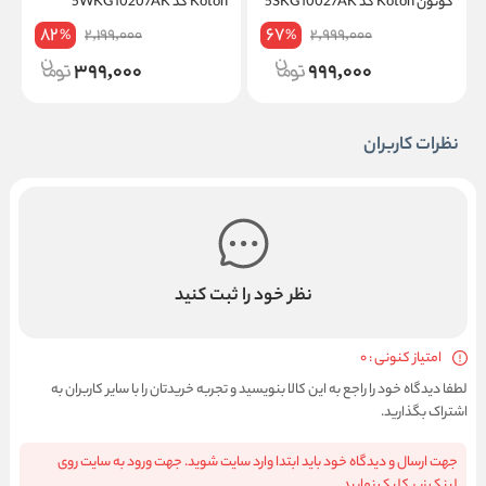
کوتون Koton کد 5SKG10027AK
Koton کد 5WKG10207AK
on
82
67
2,199,000
2,999,000
%
%
399,000
999,000
نظرات کاربران
نظر خود را ثبت کنید
امتیاز کنونی : 0
لطفا دیدگاه خود را راجع به این کالا بنویسید و تجربه خریدتان را با سایر کاربران به
اشتراک بگذارید.
جهت ارسال و دیدگاه خود باید ابتدا وارد سایت شوید. جهت ورود به سایت روی
لینک زیر کلیک نمایید.