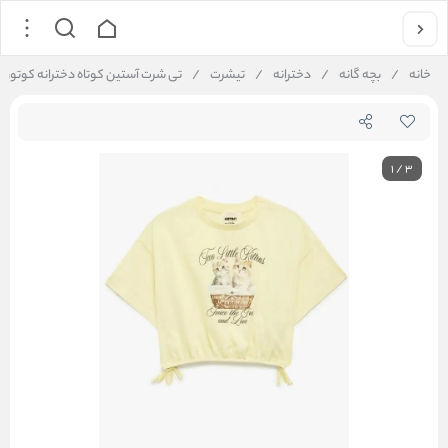
خانه
/
بچه گانه
/
دخترانه
/
تیشرت
/
تی شرت آستین کوتاه دخترانه کوتون Koton کد 6SKG10050AK
1
/
3