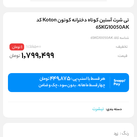
تی شرت آستین کوتاه دخترانه کوتون Koton کد
6SKG10050AK
شناسه کالا:
6SKG10050AK
1799500
تخفیف:
1
تومان
1,799,499
تومان
قیمت:
449,875
هر قسط با اسنپ پی :
تومان
چهار قسط ماهانه . بدون سود ، چک و ضامن
تیشرت
دسته بندی:
رنگ
:
زرد