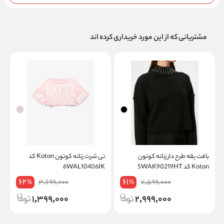
مشتریانی که از این مورد خریداری کرده اند
بافت یقه طرح دار زنانه کوتون
تی شرت زنانه کوتون Koton کد
Koton کد 5WAK90219HT
6WAL10406IK
K
62
61
3,699,000
7,599,000
%
%
1,399,000
2,999,000