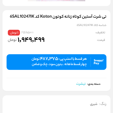
تی شرت آستین کوتاه زنانه کوتون Koton کد 6SAL10247IK
شناسه کالا:
6SAL10247IK
1949500
تخفیف:
1
تومان
1,949,499
تومان
قیمت:
487,375
هر قسط با اسنپ پی :
تومان
چهار قسط ماهانه . بدون سود ، چک و ضامن
تیشرت
دسته بندی:
رنگ
:
شیری