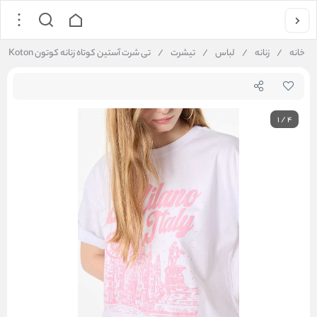
خانه
/
زنانه
/
لباس
/
تیشرت
/
تی شرت آستین کوتاه زنانه کوتون Koton کد 6SAL10247IK
1
/
4