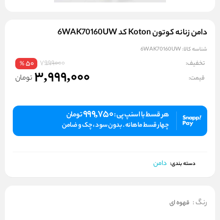
دامن زنانه کوتون Koton کد 6WAK70160UW
شناسه کالا:
6WAK70160UW
7999000
تخفیف:
50
%
3,999,000
تومان
قیمت:
999,750
هر قسط با اسنپ پی :
تومان
چهار قسط ماهانه . بدون سود ، چک و ضامن
دامن
دسته بندی:
رنگ
:
قهوه ای