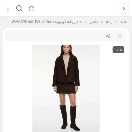
خانه
/
زنانه
/
دامن
/
دامن زنانه کوتون Koton کد 6WAK70160UW
1
/
5