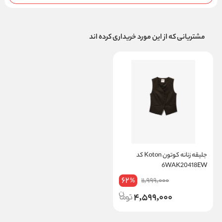
مشتریانی که از این مورد خریداری کرده اند
جلیقه زنانه کوتون Koton کد
6WAK20418EW
62
11,999,000
%
4,599,000