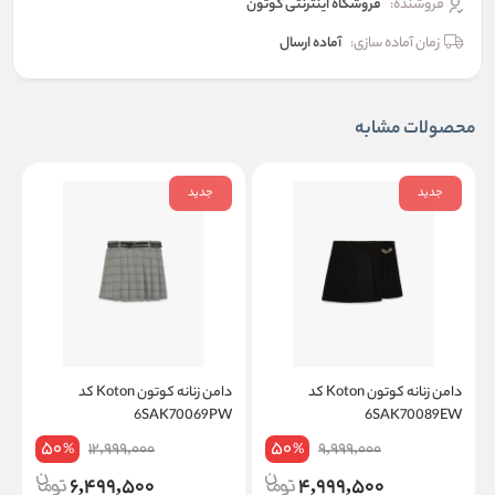
فروشنده:
فروشگاه اینترنتی کوتون
زمان آماده سازی:
آماده ارسال
محصولات مشابه
جدید
جدید
دامن زنانه کوتون Koton کد
دامن زنانه کوتون Koton کد
W
6SAK70069PW
6SAK70089EW
50
50
12,999,000
9,999,000
%
%
6,499,500
4,999,500