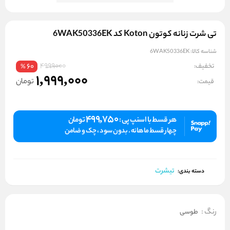
تی شرت زنانه کوتون Koton کد 6WAK50336EK
شناسه کالا:
6WAK50336EK
4999000
تخفیف:
60
%
1,999,000
تومان
قیمت:
499,750
هر قسط با اسنپ پی :
تومان
چهار قسط ماهانه . بدون سود ، چک و ضامن
تیشرت
دسته بندی:
رنگ
:
طوسی