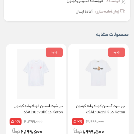
فروشنده:
فروشگاه اینترنتی کوتون
زمان آماده سازی:
آماده ارسال
محصولات مشابه
جدید
جدید
تی شرت آستین کوتاه زنانه کوتون
تی شرت آستین کوتاه زنانه کوتون
ت
Koton کد 6SAL10625IK
Koton کد 6SAL10590IK
on
50
50
4,399,000
3,999,000
%
%
2,199,500
1,999,500