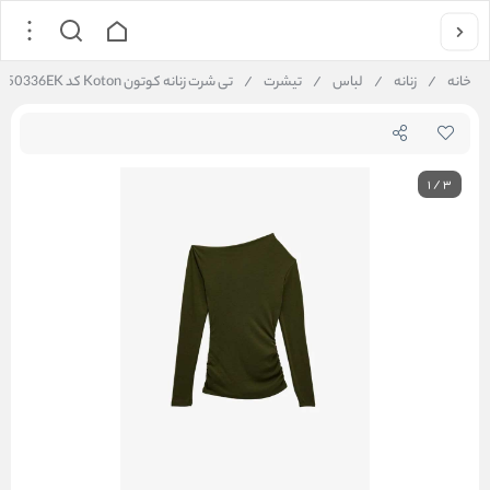
خانه
/
زنانه
/
لباس
/
تیشرت
/
تی شرت زنانه کوتون Koton کد 6WAK50336EK
1
/
3