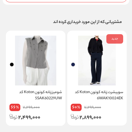
مشتریانی که از این مورد خریداری کرده اند
جدید
سوییشرت زنانه کوتون Koton کد
شومیز زنانه کوتون Koton کد
K
5SAK60229UW
6WAK10024EK
66
60
7,299,000
7,299,000
%
%
2,499,000
2,899,000