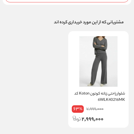
مشتریانی که از این مورد خریداری کرده اند
شلوار راحتی زنانه کوتون Koton کد
6WLK40216MK
63
7,999,000
%
2,999,000