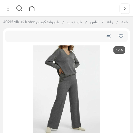
خانه
/
زنانه
/
لباس
/
بلوز / تاپ
/
بلوز زنانه کوتون Koton کد 6WLK40215MK
1
/
5