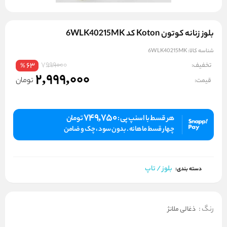
بلوز زنانه کوتون Koton کد 6WLK40215MK
شناسه کالا:
6WLK40215MK
7999000
تخفیف:
63
%
2,999,000
تومان
قیمت:
749,750
هر قسط با اسنپ پی :
تومان
چهار قسط ماهانه . بدون سود ، چک و ضامن
بلوز / تاپ
دسته بندی:
رنگ
:
ذغالی ملانژ