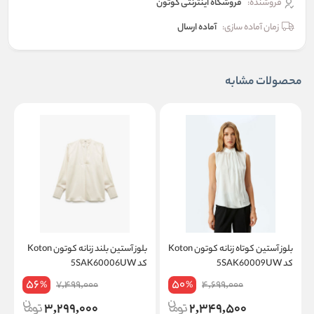
فروشنده:
فروشگاه اینترنتی کوتون
زمان آماده سازی:
آماده ارسال
محصولات مشابه
بلوز آستین کوتاه زنانه کوتون Koton
بلوز آستین بلند زنانه کوتون Koton
کد 5SAK60009UW
کد 5SAK60006UW
کد
56
50
7,499,000
4,699,000
%
%
3,299,000
2,349,500