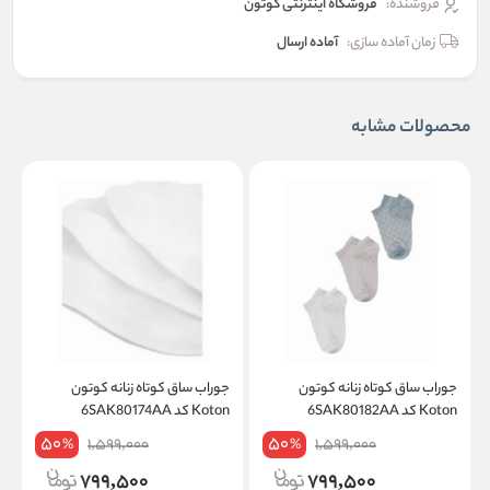
فروشنده:
فروشگاه اینترنتی کوتون
زمان آماده سازی:
آماده ارسال
محصولات مشابه
جوراب ساق کوتاه زنانه کوتون
جوراب ساق کوتاه زنانه کوتون
ج
Koton کد 6SAK80182AA
Koton کد 6SAK80174AA
on
50
50
1,599,000
1,599,000
%
%
799,500
799,500