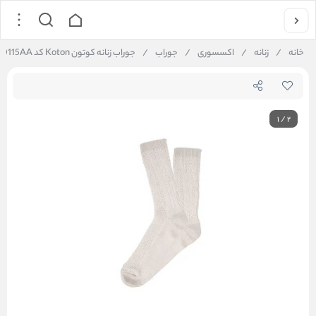
خانه
/
زنانه
/
اکسسوری
/
جوراب
/
جوراب زنانه کوتون Koton کد 6WAK80115AA
1
/
2