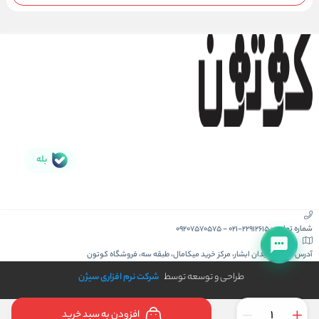
بله
شماره تماس :
021-22912615
-
09207570575
آدرس :
کیش، میدان ابشار، مرکز خرید میکامال، طبقه سه، فروشگاه کوتون
طراحی و توسعه توسط
شرکت نرم افزاری سیژن
افزودن به سبد خرید