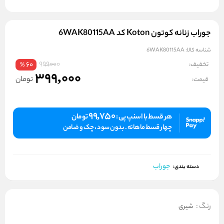
جوراب زنانه کوتون Koton کد 6WAK80115AA
شناسه کالا:
6WAK80115AA
999000
تخفیف:
60
%
399,000
تومان
قیمت:
99,750
هر قسط با اسنپ پی :
تومان
چهار قسط ماهانه . بدون سود ، چک و ضامن
جوراب
دسته بندی:
رنگ
:
شیری