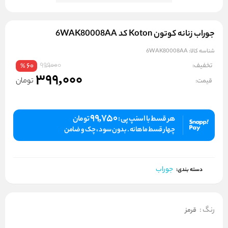
جوراب زنانه کوتون Koton کد 6WAK80008AA
شناسه کالا:
6WAK80008AA
999000
تخفیف:
60
%
399,000
تومان
قیمت:
99,750
هر قسط با اسنپ پی :
تومان
چهار قسط ماهانه . بدون سود ، چک و ضامن
جوراب
دسته بندی:
رنگ
:
قرمز