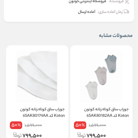
فروشنده:
فروشگاه اینترنتی کوتون
زمان آماده سازی:
آماده ارسال
محصولات مشابه
جوراب ساق کوتاه زنانه کوتون
جوراب ساق کوتاه زنانه کوتون
ج
Koton کد 6SAK80182AA
Koton کد 6SAK80174AA
on
50
50
1,599,000
1,599,000
%
%
799,500
799,500