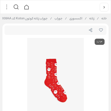
خانه
/
زنانه
/
اکسسوری
/
جوراب
/
جوراب زنانه کوتون Koton کد 6WAK80008AA
1
/
3